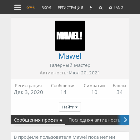
ВХОД
РЕГИСТРАЦИЯ
LANG
Mawel
Галерный Мастер
Активность
Июл 20, 2021
Регистрация
Сообщения
Симпатии
Баллы
Дек 3, 2020
14
10
34
Найти
Сообщения профиля
Последняя активность
Публ
В профиле пользователя Mawel пока нет ни