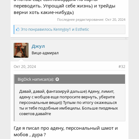
переводить. Упрощай себе жизнь) и трейды
верни хоть какие-нибудь)
Последнее редактирование:
Окт 20, 2024
С
Это понравилось
KennyJoy1
и
Esthetic
и
м
п
Джул
а
Вице-адмирал
т
и
и
Окт 20, 2024
#32
:
BigDick написал(а):
Давай, давай, фантазируй дальше) Адену, лимит,
адену с мобцов еще попросите вернуть, уберите
персональные вещи)) Тупым по итогу окажешься
ты и тебе подобные имбецилы. Больше пиздяных
советов давайте
Где я писал про адену, персональный шмот и
мобов , дура ?