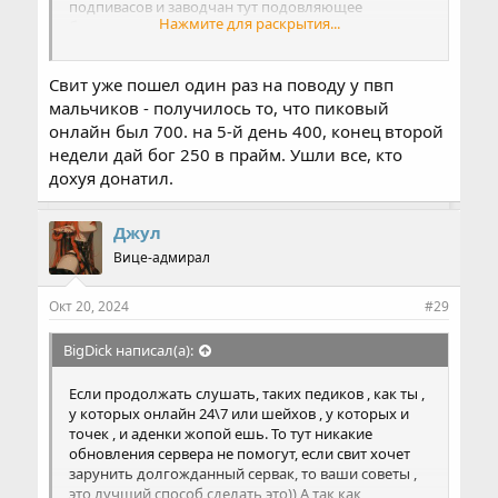
подпивасов и заводчан тут подовляющее
Нажмите для раскрытия...
большинство, то залупу вам, а не адену в шопе и
лимит заточек.
Свит уже пошел один раз на поводу у пвп
мальчиков - получилось то, что пиковый
онлайн был 700. на 5-й день 400, конец второй
недели дай бог 250 в прайм. Ушли все, кто
дохуя донатил.
Джул
Вице-адмирал
Окт 20, 2024
#29
BigDick написал(а):
Если продолжать слушать, таких педиков , как ты ,
у которых онлайн 24\7 или шейхов , у которых и
точек , и аденки жопой ешь. То тут никакие
обновления сервера не помогут, если свит хочет
зарунить долгожданный сервак, то ваши советы ,
это лучший способ сделать это)) А так как