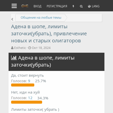
ВХОД
РЕГИСТРАЦИЯ
LANG
Общение на любые темы
Адена в шопе, лимиты
заточки(убрать), привлечение
новых и старых олигаторов
А
Д
Esthetic
Окт 18, 2024
в
а
т
Адена в шопе, лимиты
т
о
а
заточки(убрать)
р
н
т
а
е
ч
Да, стоит вернуть
м
а
Голосов:
9
25.7%
ы
л
а
Нет, иди на хуй
Голосов:
12
34.3%
Лимиты заточки( убрать )