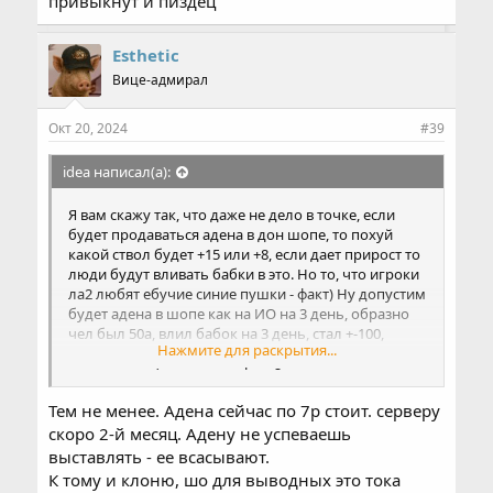
привыкнут и пиздец
Esthetic
Вице-адмирал
Окт 20, 2024
#39
idea написал(а):
Я вам скажу так, что даже не дело в точке, если
будет продаваться адена в дон шопе, то похуй
какой ствол будет +15 или +8, если дает прирост то
люди будут вливать бабки в это. Но то, что игроки
ла2 любят ебучие синие пушки - факт) Ну допустим
будет адена в шопе как на ИО на 3 день, образно
чел был 50а, влил бабок на 3 день, стал +-100,
Нажмите для раскрытия...
адена падает на бирже(хотя с нее толку нету после
ввода адены), короче на фп в 2 раза, но и игроки
стоят уже в 2 раза больше, то есть для людей
Тем не менее. Адена сейчас по 7р стоит. серверу
которые хотят вывести бабок похуй принципе.
Идеала добиться нереально, половина ЗА,
скоро 2-й месяц. Адену не успеваешь
половина ПРОТИВ. Нужно остановиться на 1 и
выставлять - ее всасывают.
люди привыкнут и пиздец
К тому и клоню, шо для выводных это тока