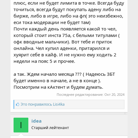
плюс, если не будет лимита в точке. Всегда буду
точиться, всегда будут покупать адену либо на
бирже, либо в игре, либо на фп( это неизбежно,
еси тока модерации не будет там)
Почти каждый день появляется какой то чел,
который стоит инста 75а, с белыми титулами (
офк вводные мальчики). Вот тебе и приток
онлайна. Чел купил аденки, притарился и
хуярит себе в кайф. И не нужно ему ходить 2
недели на пояс 5 и прочее.
а так. Ждем начало месяца ??? ( Надеюсь ЗБТ
будет именно в начале, а не в конце ).
Посмотрим на кАктент и будем думать.
Последнее редактирование:
Окт 20, 2024
С
Это понравилось
Lisi4ka
и
м
п
idea
I
а
Старший лейтенант
т
и