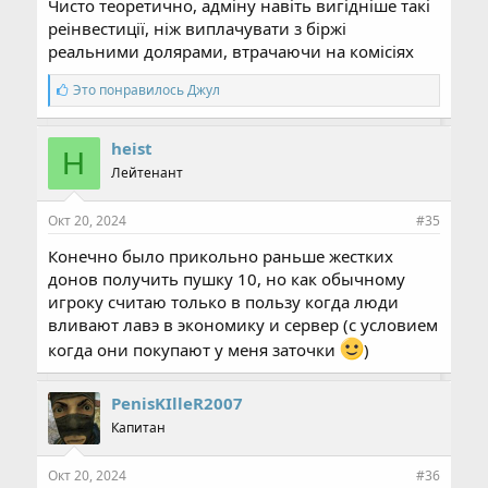
Чисто теоретично, адміну навіть вигідніше такі
реінвестиції, ніж виплачувати з біржі
реальними долярами, втрачаючи на комісіях
С
Это понравилось
Джул
и
м
п
heist
H
а
Лейтенант
т
и
и
Окт 20, 2024
#35
:
Конечно было прикольно раньше жестких
донов получить пушку 10, но как обычному
игроку считаю только в пользу когда люди
вливают лавэ в экономику и сервер (с условием
когда они покупают у меня заточки
)
PenisKIlleR2007
Капитан
Окт 20, 2024
#36