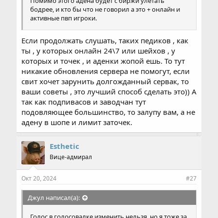
Помимо этого адена будет с биржи улетать
бодрее, и кто бы что не говорил а это + онлайн и
активные пвп игроки.
Если продолжать слушать, таких педиков , как
ты , у которых онлайн 24\7 или шейхов , у
которых и точек , и аденки жопой ешь. То тут
никакие обновления сервера не помогут, если
свит хочет зарунить долгожданный сервак, то
ваши советы , это лучший способ сделать это)) А
так как подпивасов и заводчан тут
подовляющее большинство, то залупу вам, а не
адену в шопе и лимит заточек.
Esthetic
Вице-адмирал
Окт 20, 2024
#27
Джул написал(а):
Голос в голосовалке изменить нельзя, но я тоже за