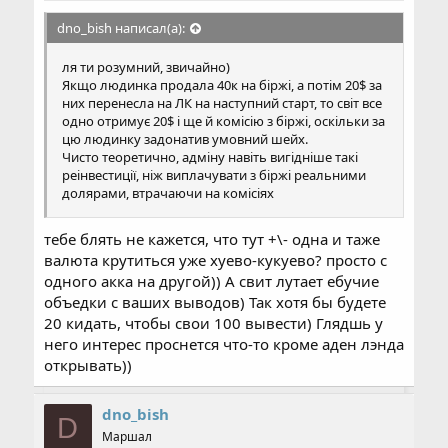
dno_bish написал(а):
ля ти розумний, звичайно)
Якщо людинка продала 40к на біржі, а потім 20$ за
них перенесла на ЛК на наступний старт, то світ все
одно отримує 20$ і ще й комісію з біржі, оскільки за
цю людинку задонатив умовний шейх.
Чисто теоретично, адміну навіть вигідніше такі
реінвестиції, ніж виплачувати з біржі реальними
долярами, втрачаючи на комісіях
тебе блять не кажется, что тут +\- одна и таже
валюта крутиться уже хуево-кукуево? просто с
одного акка на другой)) А свит лутает ебучие
объедки с ваших выводов) Так хотя бы будете
20 кидать, чтобы свои 100 вывести) Глядшь у
него интерес проснется что-то кроме аден лэнда
открывать))
dno_bish
D
Маршал