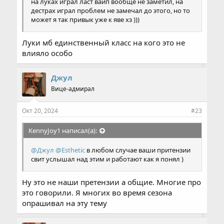
на луках играл ласт вайп вообще не заметил, на
дестрах играл проблем не замечал до этого, но то
может я так привык уже к яве хз )))
Луки мб единственный класс на кого это не
влияло особо
Джул
Вице-адмирал
Окт 20, 2024
#23
KennyJoy1 написал(а):
@Джул
@Esthetic
в любом случае ваши притензии
свит услышал над этим и работают как я понял )
Ну это не наши претензии а общие. Многие про
это говорили. Я многих во время сезона
опрашивал на эту тему