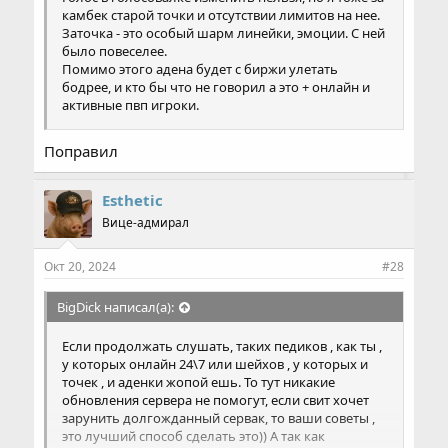
камбек старой точки и отсутствии лимитов на нее.
Заточка - это особый шарм линейки, эмоции. С ней
было повеселее.
Помимо этого адена будет с биржи улетать
бодрее, и кто бы что не говорил а это + онлайн и
активные пвп игроки.
Поправил
Esthetic
Вице-адмирал
Окт 20, 2024
#28
BigDick написал(а):
Если продолжать слушать, таких педиков , как ты ,
у которых онлайн 24\7 или шейхов , у которых и
точек , и аденки жопой ешь. То тут никакие
обновления сервера не помогут, если свит хочет
зарунить долгожданный сервак, то ваши советы ,
это лучший способ сделать это)) А так как