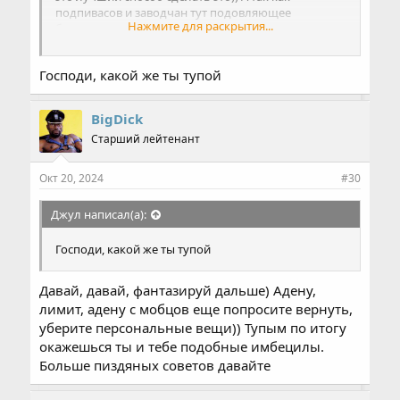
подпивасов и заводчан тут подовляющее
Нажмите для раскрытия...
большинство, то залупу вам, а не адену в шопе и
лимит заточек.
Господи, какой же ты тупой
BigDick
Старший лейтенант
Окт 20, 2024
#30
Джул написал(а):
Господи, какой же ты тупой
Давай, давай, фантазируй дальше) Адену,
лимит, адену с мобцов еще попросите вернуть,
уберите персональные вещи)) Тупым по итогу
окажешься ты и тебе подобные имбецилы.
Больше пиздяных советов давайте