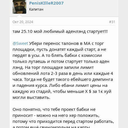
PenisKIlleR2007
Капитан
Окт 20, 2024
#31
там 25.10 мой любимый аденлэнд стартует!!!
@Sweet
Убери перенос талонов в МА с торг
площадки, пусть донатят каждый старт, а не
пердят в усы. А то блять бабки с комиссии
только лутаешь и потом стартует только аден
лэнд. На торг площадке запили лимит
обновлений лота 2-3 раза в день или каждые 4
часа. Тогда не будет такого ебейшего демпинга
и падения курса. Либо ебани лимит цены на
каждую из стадий, чтобы меньше X $ за 1к хуй
могли выставить.
Оно понятно, что тебе проект бабки не
приносит - можно на него хер положить,
потому что приходится перед стартом работать,
а потом ещё свиномордым на карты