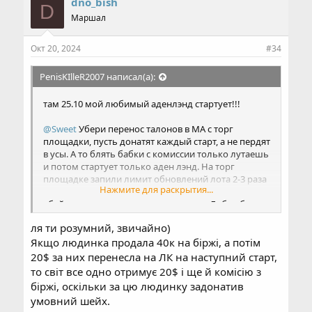
dno_bish
D
Маршал
Окт 20, 2024
#34
PenisKIlleR2007 написал(а):
там 25.10 мой любимый аденлэнд стартует!!!
@Sweet
Убери перенос талонов в МА с торг
площадки, пусть донатят каждый старт, а не пердят
в усы. А то блять бабки с комиссии только лутаешь
и потом стартует только аден лэнд. На торг
площадке запили лимит обновлений лота 2-3 раза
Нажмите для раскрытия...
в день или каждые 4 часа. Тогда не будет такого
ебейшего демпинга и падения курса. Либо ебани
лимит цены на каждую из стадий, чтобы меньше X
ля ти розумний, звичайно)
$ за 1к хуй могли выставить.
Якщо людинка продала 40к на біржі, а потім
Оно понятно, что тебе проект бабки не приносит -
20$ за них перенесла на ЛК на наступний старт,
можно на него хер положить, потому что
то світ все одно отримує 20$ і ще й комісію з
приходится перед стартом работать, а потом ещё
біржі, оскільки за цю людинку задонатив
свиномордым на карты переводить. Упрощай себе
умовний шейх.
жизнь) и трейды верни хоть какие-нибудь)