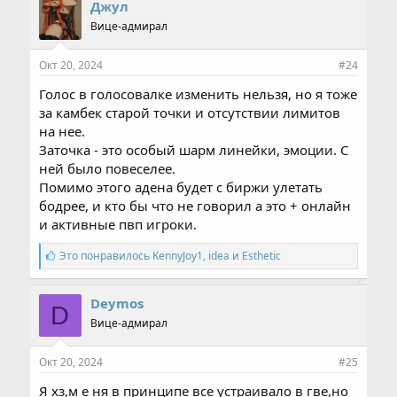
Джул
Вице-адмирал
Окт 20, 2024
#24
Голос в голосовалке изменить нельзя, но я тоже
за камбек старой точки и отсутствии лимитов
на нее.
Заточка - это особый шарм линейки, эмоции. С
ней было повеселее.
Помимо этого адена будет с биржи улетать
бодрее, и кто бы что не говорил а это + онлайн
и активные пвп игроки.
С
Это понравилось
KennyJoy1
,
idea
и
Esthetic
и
м
п
Deymos
D
а
Вице-адмирал
т
и
и
Окт 20, 2024
#25
:
Я хз,м е ня в принципе все устраивало в гве,но