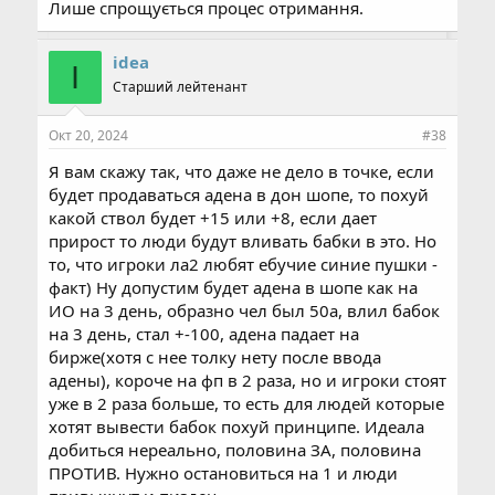
Лише спрощується процес отримання.
idea
I
Старший лейтенант
Окт 20, 2024
#38
Я вам скажу так, что даже не дело в точке, если
будет продаваться адена в дон шопе, то похуй
какой ствол будет +15 или +8, если дает
прирост то люди будут вливать бабки в это. Но
то, что игроки ла2 любят ебучие синие пушки -
факт) Ну допустим будет адена в шопе как на
ИО на 3 день, образно чел был 50а, влил бабок
на 3 день, стал +-100, адена падает на
бирже(хотя с нее толку нету после ввода
адены), короче на фп в 2 раза, но и игроки стоят
уже в 2 раза больше, то есть для людей которые
хотят вывести бабок похуй принципе. Идеала
добиться нереально, половина ЗА, половина
ПРОТИВ. Нужно остановиться на 1 и люди