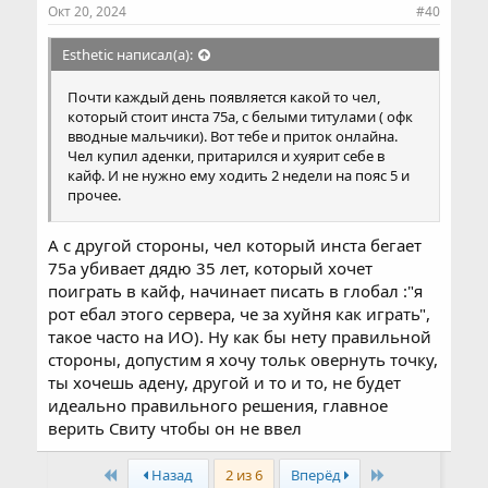
и
Окт 20, 2024
#40
:
Esthetic написал(а):
Почти каждый день появляется какой то чел,
который стоит инста 75а, с белыми титулами ( офк
вводные мальчики). Вот тебе и приток онлайна.
Чел купил аденки, притарился и хуярит себе в
кайф. И не нужно ему ходить 2 недели на пояс 5 и
прочее.
А с другой стороны, чел который инста бегает
75а убивает дядю 35 лет, который хочет
поиграть в кайф, начинает писать в глобал :"я
рот ебал этого сервера, че за хуйня как играть",
такое часто на ИО). Ну как бы нету правильной
стороны, допустим я хочу тольк овернуть точку,
ты хочешь адену, другой и то и то, не будет
идеально правильного решения, главное
верить Свиту чтобы он не ввел
First
Last
Назад
2 из 6
Вперёд