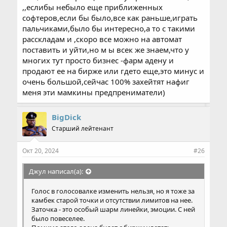
,,еслибы небыло еще приближенных
софтеров,если бы было,все как раньше,играть
пальчиками,было бы интересно,а то с такими
расскладам и ,скоро все можно на автомат
поставить и уйти,но м ы всек же знаем,что у
многих тут просто бизнес -фарм адену и
продают ее на бирже или гдето еще,это минус и
очень большой,сейчас 100% захейтят нафиг
меня эти мамкины предпрениматели)
BigDick
Старший лейтенант
Окт 20, 2024
#26
Джул написал(а):
Голос в голосовалке изменить нельзя, но я тоже за
камбек старой точки и отсутствии лимитов на нее.
Заточка - это особый шарм линейки, эмоции. С ней
было повеселее.