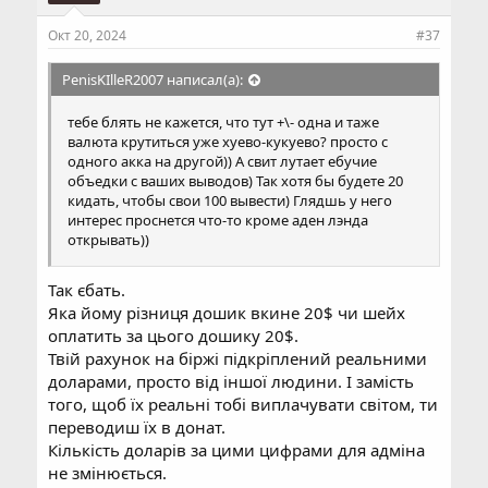
Окт 20, 2024
#37
PenisKIlleR2007 написал(а):
тебе блять не кажется, что тут +\- одна и таже
валюта крутиться уже хуево-кукуево? просто с
одного акка на другой)) А свит лутает ебучие
объедки с ваших выводов) Так хотя бы будете 20
кидать, чтобы свои 100 вывести) Глядшь у него
интерес проснется что-то кроме аден лэнда
открывать))
Так єбать.
Яка йому різниця дошик вкине 20$ чи шейх
оплатить за цього дошику 20$.
Твій рахунок на біржі підкріплений реальними
доларами, просто від іншої людини. І замість
того, щоб їх реальні тобі виплачувати світом, ти
переводиш їх в донат.
Кількість доларів за цими цифрами для адміна
не змінюється.