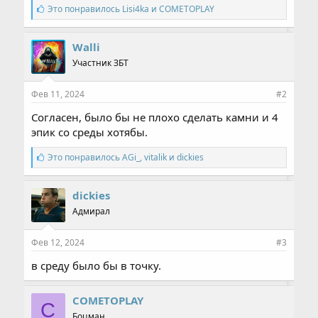
С
Это понравилось
Lisi4ka
и
COMETOPLAY
и
м
п
Walli
а
Участник ЗБТ
т
и
и
Фев 11, 2024
#2
:
Согласен, было бы не плохо сделать камни и 4
эпик со среды хотябы.
С
Это понравилось
AGi_
,
vitalik
и
dickies
и
м
п
dickies
а
Адмирал
т
и
и
Фев 12, 2024
#3
:
в среду было бы в точку.
COMETOPLAY
C
Боцман