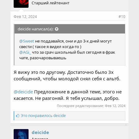
Старший лейтенант
т
и
и
Фев 12, 2024
#10
:
deicide написал(а):
@Sweet
не поддавайся, они и до 3-х дней могут
свести ( такое я видел когда-то )
@AGi_
что за срач школьный был сегодня в фрак
чате, разочаровываешь
Я вижу это по другому. Достаточно было 3х
сообщений, чтобы молодой снял себя с альтб.
@deicide
Предложение в данной теме, этого не
касается. Не разгоняй. Я тебя услышал, добро.
Последнее редактирование:
Фев 12, 2024
С
Это понравилось
deicide
и
м
п
deicide
а