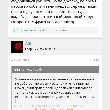
умудряешься руинить но по другому, во время
массовых событий занимаешься херней, тыкая
фраки в другие места и перетягивая туда
людей, ты просто типичный ревнивый клоун,
которого вся фрака послала нахер)
С
Это понравилось
dno_bish
и
dickies
и
м
п
AGi_
а
Старший лейтенант
т
и
и
Фев 12, 2024
#18
:
hhh написал(а):
У меня все кроме эпика забущено, т.к. эпик на маге
не работает, по этому и 50а, пак мне на ГВЕ и не
нужен, я интерлюд боец и для паков с интерлюда
тут нет с кем драться им такие сервера не
интересны, на интерлюде у меня есть с кем играть
)
На счет испанского стыда, это твоя игра, ты с
Нажмите для раскрытия...
момента когда тебя сняли с акции мне в пм ныл