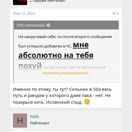
Старший лейтенант
т
и
и
Фев 12, 2024
#16
:
hhh написал(а):
Не накручивай себя, ты после второго сообщения
мне
был успешно добавлен в ЧС,
абсолютно на тебя
похуй
, ты как игрок, как пл абсолютный
Нажмите для раскрытия...
ноль, бывал когда-то у тебя в тсе и слышал как ты
руководишь паком, после второго дня
благополучно вышел и больше не заходил,
Именно по этому, ты тут? Сольник в 50а весь
рандомы более собрано играют чем ты и твой пак)
Хотя что тут говорить про когда-то, даже вчера на
путь и рандом у которого даже пака - нет. Не
осаде, когда вся фрака в замке фанились, ты пошел
позорься хоть. Испанский стыд.
на пустые крепы и не то что не смог их забрать, ты
даже капитана убить не смог и фрак поставить,
твоих 2 часа игры по вечерам, а пользы с них 0)
hhh
H
Лейтенант