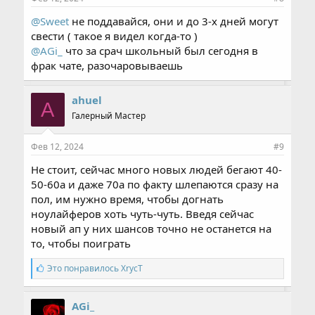
@Sweet
не поддавайся, они и до 3-х дней могут
свести ( такое я видел когда-то )
@AGi_
что за срач школьный был сегодня в
фрак чате, разочаровываешь
ahuel
A
Галерный Мастер
Фев 12, 2024
#9
Не стоит, сейчас много новых людей бегают 40-
50-60а и даже 70а по факту шлепаются сразу на
пол, им нужно время, чтобы догнать
ноулайферов хоть чуть-чуть. Введя сейчас
новый ап у них шансов точно не останется на
то, чтобы поиграть
С
Это понравилось
XrycT
и
м
п
AGi_
а