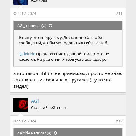
Адмирал
т
и
и
Фев 12, 2024
#11
:
AGi_ написал(а):
Я вижу это по другому. Достаточно было 3х
сообщений, чтобы молодой снял себя с альтб.
@deicide
Предложение в данной теме, этого не
касается. Не разгоняй. Я тебя услышал, добро.
а кто такой hhh? я не принижаю, просто не знаю
как школьник больше он ругался (ну то что
видел)
AGi_
Старший лейтенант
Фев 12, 2024
#12
deicide написал(а):