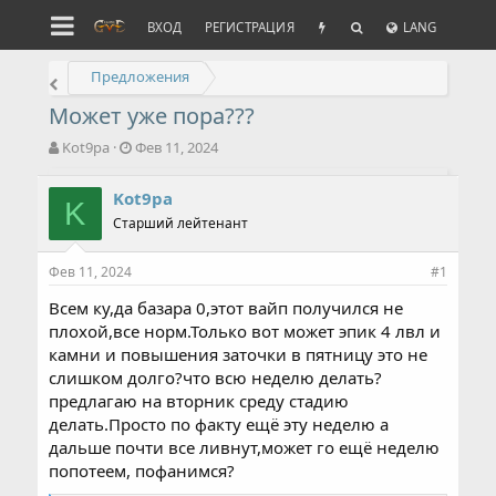
ВХОД
РЕГИСТРАЦИЯ
LANG
Предложения
Может уже пора???
А
Д
Kot9pa
Фев 11, 2024
в
а
т
т
Kot9pa
о
K
а
Старший лейтенант
р
н
т
а
е
ч
Фев 11, 2024
#1
м
а
ы
л
Всем ку,да базара 0,этот вайп получился не
а
плохой,все норм.Только вот может эпик 4 лвл и
камни и повышения заточки в пятницу это не
слишком долго?что всю неделю делать?
предлагаю на вторник среду стадию
делать.Просто по факту ещё эту неделю а
дальше почти все ливнут,может го ещё неделю
попотеем, пофанимся?