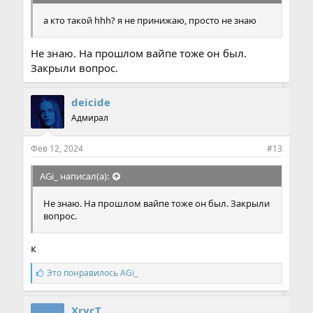
а кто такой hhh? я не принижаю, просто не знаю
Не знаю. На прошлом вайпе тоже он был.
Закрыли вопрос.
deicide
Адмирал
Фев 12, 2024
#13
AGi_ написал(а):
Не знаю. На прошлом вайпе тоже он был. Закрыли
вопрос.
к
С
Это понравилось
AGi_
и
м
п
XrycT