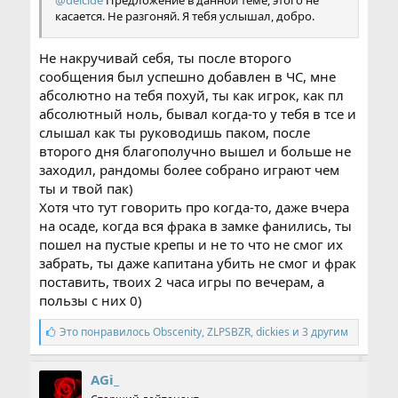
@deicide
Предложение в данной теме, этого не
касается. Не разгоняй. Я тебя услышал, добро.
Не накручивай себя, ты после второго
сообщения был успешно добавлен в ЧС, мне
абсолютно на тебя похуй, ты как игрок, как пл
абсолютный ноль, бывал когда-то у тебя в тсе и
слышал как ты руководишь паком, после
второго дня благополучно вышел и больше не
заходил, рандомы более собрано играют чем
ты и твой пак)
Хотя что тут говорить про когда-то, даже вчера
на осаде, когда вся фрака в замке фанились, ты
пошел на пустые крепы и не то что не смог их
забрать, ты даже капитана убить не смог и фрак
поставить, твоих 2 часа игры по вечерам, а
пользы с них 0)
С
Это понравилось
Obscenity
,
ZLPSBZR
,
dickies и 3 другим
и
м
п
AGi_
а