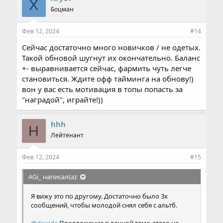
X
а
Боцман
т
и
и
Фев 12, 2024
#14
:
Сейчас достаточно много новичков / не одетых.
Такой обновой шугнут их окончательно. Баланс
+- выравнивается сейчас, фармить чуть легче
становиться. Ждите офф тайминга на обнову!)
вон у вас есть мотивация в топы попасть за
"наградой", играйте!))
hhh
H
Лейтенант
Фев 12, 2024
#15
AGi_ написал(а):
Я вижу это по другому. Достаточно было 3х
сообщений, чтобы молодой снял себя с альтб.