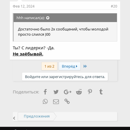
и
Фев 12, 2024
#20
:
hhh написал(а):
Достаточно было 2х сообщений, чтобы молодой
просто слился )00
Ты? С лидерки? -Да.
Не заёбывай.
Last
1 из 2
Вперёд
Войдите или зарегистрируйтесь для ответа.
Facebook
Twitter
Google+
Reddit
Pinterest
Tumblr
Поделиться:
WhatsApp
Электронная почта
Ссылка
Предложения