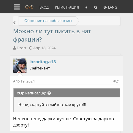
ВХОД
РЕГИСТРАЦИЯ
LANG
Общение на любые темы
Можно ли тут писать в чат
фракции?
А
Д
Dzort
Апр 18, 2024
в
а
т
т
brodiaga13
о
а
Лейтенант
р
н
т
а
е
ч
Апр 19, 2024
#21
м
а
ы
л
xQp написал(а):
а
Нене, стартуй за лайтов, там круто!!!
Ненененене, дарки лучше. Советую за дарков
дзорту!