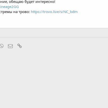
ние, обещаю будет интересно!
/Lineage2GG
 стремы на трово:
https://trovo.live/s/NC_bdm
mblr
WhatsApp
Электронная почта
Ссылка