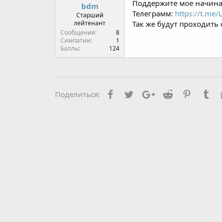
Поддержите мое начина
bdm
ы
л
Телеграмм:
https://t.me
Старший
а
лейтенант
Так же будут проходить
Сообщения
8
Симпатии
1
Баллы
124
Facebook
Twitter
Google+
Reddit
Pinterest
Tu
Поделиться: