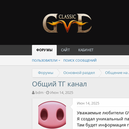
ФОРУМЫ
САЙТ
КАБИНЕТ
ПОЛЬЗОВАТЕЛИ
ПОИСК СООБЩЕНИЙ
Форумы
Основной раздел
Общение на
Общий ТГ канал
А
Д
bdm
Июн 14, 2025
в
а
т
т
Июн 14, 2025
о
а
Уважаемые любители G
р
н
т
а
Я создал уникальный п
е
ч
Там будет информация п
м
а