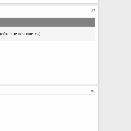
#7
дейтер не появляется(
#8