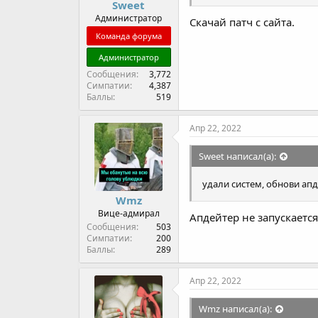
Sweet
Администратор
Скачай патч с сайта.
Команда форума
Администратор
Сообщения
3,772
Симпатии
4,387
Баллы
519
Апр 22, 2022
Sweet написал(а):
удали систем, обнови ап
Wmz
Вице-адмирал
Апдейтер не запускается
Сообщения
503
Симпатии
200
Баллы
289
Апр 22, 2022
Wmz написал(а):