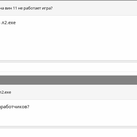
на вин 11 не работает игра?
 л2.exe
л2.exe
азработчиков?