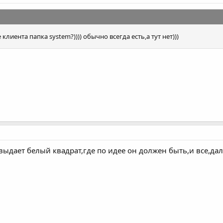
 клиента папка system?)))) обычно всегда есть,а тут нет)))
выдает белый квадрат,где по идее он должен быть,и все,да