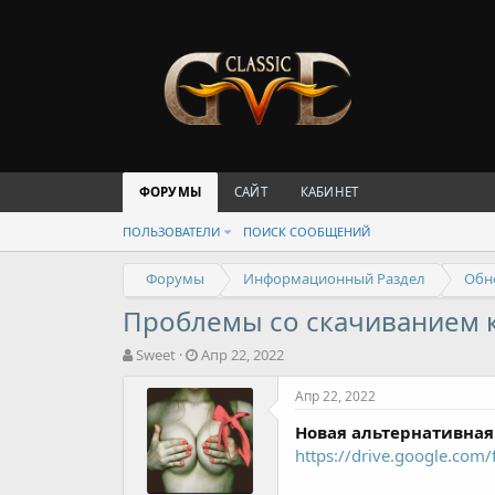
ФОРУМЫ
САЙТ
КАБИНЕТ
ПОЛЬЗОВАТЕЛИ
ПОИСК СООБЩЕНИЙ
Форумы
Информационный Раздел
Обн
Проблемы со скачиванием к
А
Д
Sweet
Апр 22, 2022
в
а
т
т
Апр 22, 2022
о
а
Новая альтернативная
р
н
т
а
https://drive.google.co
е
ч
м
а