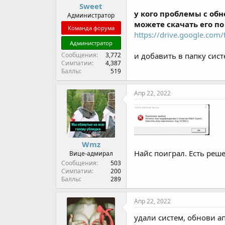
Sweet
ы
л
у кого проблемы с обн
Администратор
а
можете скачать его по
Команда форума
https://drive.google.co
Администратор
Сообщения
3,772
и добавить в папку сист
Симпатии
4,387
Баллы
519
Апр 22, 2022
Wmz
Найс поиграл. Есть реш
Вице-адмирал
Сообщения
503
Симпатии
200
Баллы
289
Апр 22, 2022
удали систем, обнови а