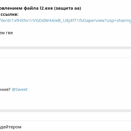
овлением файла l2.exe (защита аа)
 ссылке:
m/file/d/1xfHXhv1rVGDdW4AleB_U8j4f71fsOape/view?usp=sharin
ем гве
ение?
@Sweet
пдейтером