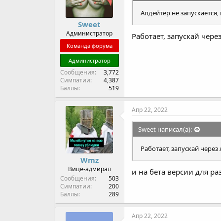
Апдейтер не запускается, 
Sweet
Администратор
Работает, запускай через
Команда форума
Администратор
Сообщения
3,772
Симпатии
4,387
Баллы
519
Апр 22, 2022
Sweet написал(а):
Работает, запускай через 
Wmz
Вице-адмирал
и на бета версии для р
Сообщения
503
Симпатии
200
Баллы
289
Апр 22, 2022