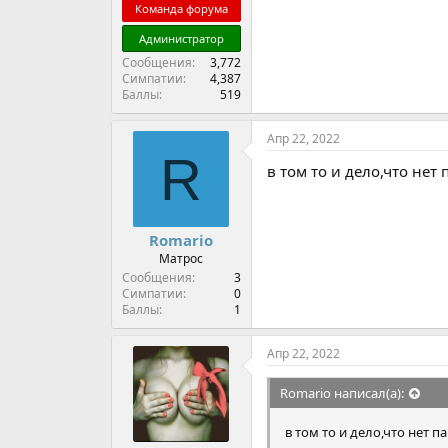
Команда форума
Администратор
Сообщения
3,772
Симпатии
4,387
Баллы
519
Апр 22, 2022
R
в том то и дело,что нет 
Romario
Матрос
Сообщения
3
Симпатии
0
Баллы
1
Апр 22, 2022
Romario написал(а):
в том то и дело,что нет п