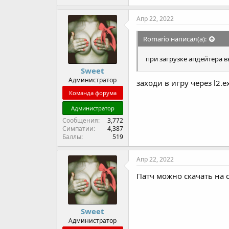
Апр 22, 2022
Romario написал(а):
при загрузке апдейтера в
Sweet
Администратор
заходи в игру через l2.e
Команда форума
Администратор
Сообщения
3,772
Симпатии
4,387
Баллы
519
Апр 22, 2022
Патч можно скачать на с
Sweet
Администратор