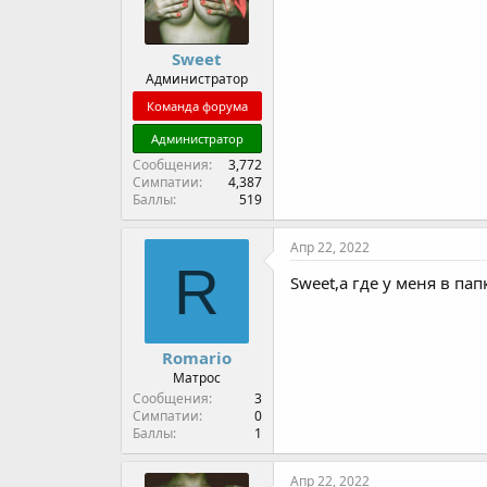
Sweet
Администратор
Команда форума
Администратор
Сообщения
3,772
Симпатии
4,387
Баллы
519
Апр 22, 2022
R
Sweet,а где у меня в пап
Romario
Матрос
Сообщения
3
Симпатии
0
Баллы
1
Апр 22, 2022