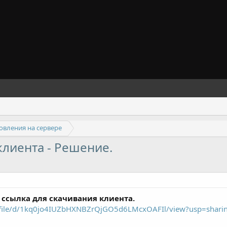
овления на сервере
лиента - Решение.
 ссылка для скачивания клиента.
m/file/d/1kq0jo4IUZbHXNBZrQjGO5d6LMcxOAFIl/view?usp=shari