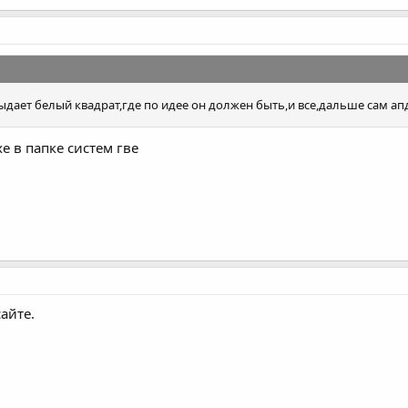
ыдает белый квадрат,где по идее он должен быть,и все,дальше сам ап
xe в папке систем гве
айте.