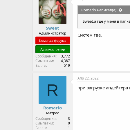
Romario написал(а):
Sweet,а где у меня в папке
Sweet
Администратор
Систем гве.
Команда форума
Администратор
Сообщения
3,772
Симпатии
4,387
Баллы
519
Апр 22, 2022
R
при загрузке апдейтера 
Romario
Матрос
Сообщения
3
Симпатии
0
Баллы
1