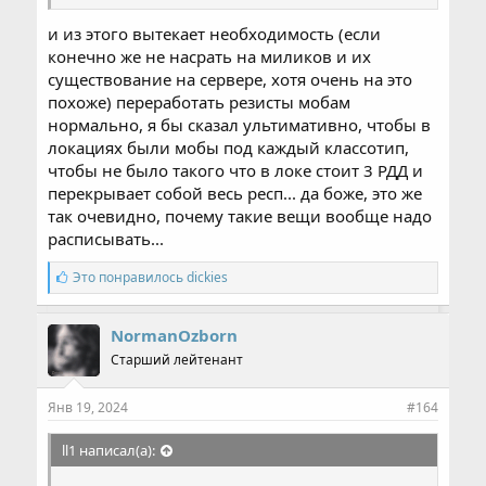
мобов добегать (как минимум не с частотой более
и из этого вытекает необходимость (если
1 моба в 20 секунд), если в локации будет стоять 1-
2-3 рдд в условном Б грейде 80 лвла.
конечно же не насрать на миликов и их
Моб будет респаться и умирать через секунду
существование на сервере, хотя очень на это
полторы.
похоже) переработать резисты мобам
нормально, я бы сказал ультимативно, чтобы в
И вот из всего этого вытекает, что милики будут
локациях были мобы под каждый классотип,
добегать и надамаживать больше пол хп мобу,
чтобы не было такого что в локе стоит 3 РДД и
лишь в единичных случайных случаях,
ВЕРОЯТНОСТЬ КОТОРЫХ КРАЙНЕ МАЛА
перекрывает собой весь респ... да боже, это же
Посмотреть вложение 10144
так очевидно, почему такие вещи вообще надо
расписывать...
С
Это понравилось
dickies
и
м
п
NormanOzborn
а
Старший лейтенант
т
и
и
Янв 19, 2024
#164
:
ll1 написал(а):