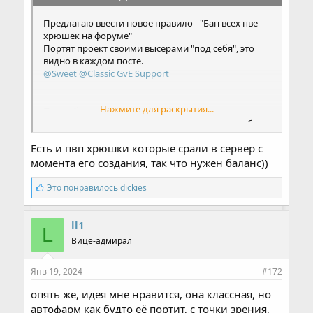
Предлагаю ввести новое правило - "Бан всех пве
хрюшек на форуме"
Портят проект своими высерами "под себя", это
видно в каждом посте.
@Sweet
@Classic GvE Support
Нажмите для раскрытия...
Пока обновы выглядят мощно и в целом
тенденция развития сервера нравится, ждем обт.
Есть и пвп хрюшки которые срали в сервер с
момента его создания, так что нужен баланс))
С
Это понравилось
dickies
и
м
п
ll1
L
а
Вице-адмирал
т
и
и
Янв 19, 2024
#172
:
опять же, идея мне нравится, она классная, но
автофарм как будто её портит, с точки зрения,