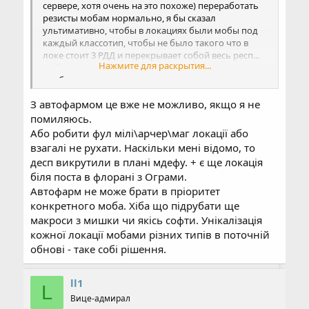
сервере, хотя очень на это похоже) переработать
резисты мобам нормально, я бы сказал
ультимативно, чтобы в локациях были мобы под
каждый классотип, чтобы не было такого что в
локе стоит 3 РДД и перекрывает собой весь респ...
Нажмите для раскрытия...
да боже, это же так очевидно, почему такие вещи
вообще надо расписывать...
З автофармом це вже не можливо, якщо я не
помиляюсь.
Або робити фул мілі\арчер\маг локації або
взагалі не рухати. Наскільки мені відомо, то
десп викрутили в плані мдефу. + є ще локація
біля поста в флорані з Ограми.
Автофарм не може брати в пріоритет
конкретного моба. Хіба що підрубати ще
макроси з мишки чи якісь софти. Унікалізація
кожної локації мобами різних типів в поточній
обнові - таке собі рішення.
ll1
L
Вице-адмирал