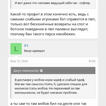
И вот дажи что человек ведущий себя так - софтер.
Какой-то профит в этом конечно есть, ведь с
самыми слабыми игроками бот справится в пвп,
только вот бесконечные возвраты на спот и
ботское поведение в пвп палевно выглядит,
поэтому бан такого перса неизбежен.
ll1
L
Вице-адмирал
Янв 19, 2024
#162
Джул написал(а):
В деспаире у мобов норм мдеф и слабый пдеф.
Магам там смысла стоять 0, сделали спецом для
миликов статы мобов. Не переживай за пве
милишником, не будет никаких проблем.
а ты сам-то там мобов бил на деспе или так