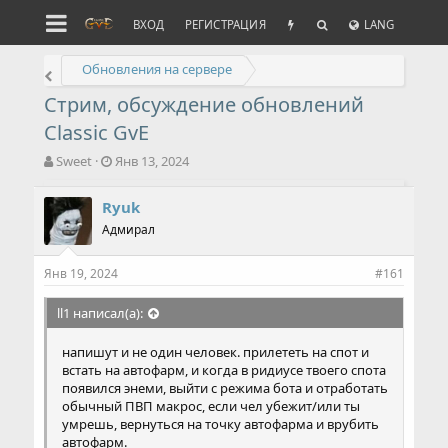
ВХОД
РЕГИСТРАЦИЯ
LANG
Обновления на сервере
Стрим, обсуждение обновлений
Classic GvE
А
Д
Sweet
Янв 13, 2024
в
а
т
т
Ryuk
о
а
Адмирал
р
н
т
а
е
ч
Янв 19, 2024
#161
м
а
ы
л
ll1 написал(а):
а
напишут и не один человек. прилететь на спот и
встать на автофарм, и когда в ридиусе твоего спота
появился энеми, выйти с режима бота и отработать
обычный ПВП макрос, если чел убежит/или ты
умрешь, вернуться на точку автофарма и врубить
автофарм.