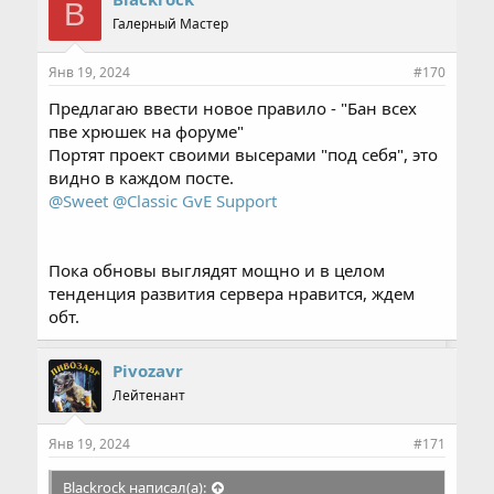
B
а
Галерный Мастер
т
и
и
Янв 19, 2024
#170
:
Предлагаю ввести новое правило - "Бан всех
пве хрюшек на форуме"
Портят проект своими высерами "под себя", это
видно в каждом посте.
@Sweet
@Classic GvE Support
Пока обновы выглядят мощно и в целом
тенденция развития сервера нравится, ждем
обт.
Pivozavr
Лейтенант
Янв 19, 2024
#171
Blackrock написал(а):