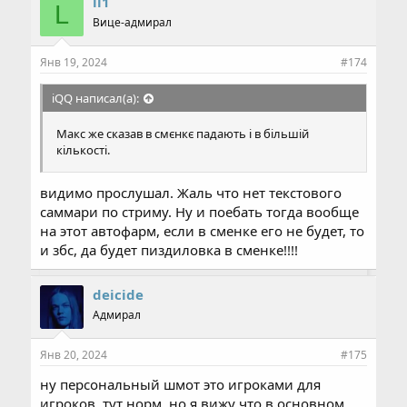
ll1
L
Вице-адмирал
Касательно ПВЕ, для меня это лишь способ
отвлечься и какое-то место где можно провести
Янв 19, 2024
#174
какое-то ПВП не МЯСО НА МЯСО, как на осадах и
прайме, что-то более локальное несколько
iQQ написал(а):
человек на несколько человек. Думаю в конце
концов через неделю полторы так и будет. А если
Макс же сказав в смєнкє падають і в більшій
ещё и в сменке будут эти монетки падать. Да я там
кількості.
жить буду ПВПшась вне прайма и рб.
видимо прослушал. Жаль что нет текстового
саммари по стриму. Ну и поебать тогда вообще
на этот автофарм, если в сменке его не будет, то
и збс, да будет пиздиловка в сменке!!!!
deicide
Адмирал
Янв 20, 2024
#175
ну персональный шмот это игроками для
игроков, тут норм, но я вижу что в основном