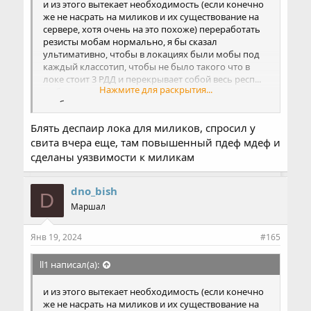
и из этого вытекает необходимость (если конечно
же не насрать на миликов и их существование на
сервере, хотя очень на это похоже) переработать
резисты мобам нормально, я бы сказал
ультимативно, чтобы в локациях были мобы под
каждый классотип, чтобы не было такого что в
локе стоит 3 РДД и перекрывает собой весь респ...
Нажмите для раскрытия...
да боже, это же так очевидно, почему такие вещи
вообще надо расписывать...
Блять деспаир лока для миликов, спросил у
свита вчера еще, там повышенный пдеф мдеф и
сделаны уязвимости к миликам
dno_bish
D
Маршал
Янв 19, 2024
#165
ll1 написал(а):
и из этого вытекает необходимость (если конечно
же не насрать на миликов и их существование на