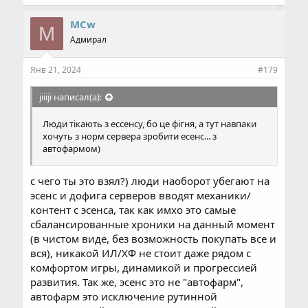
м
п
MCw
M
а
Адмирал
т
и
и
Янв 21, 2024
#179
:
jiiiji написал(а):
Люди тікають з ессенсу, бо це фігня, а тут навпаки
хочуть з норм сервера зробити есенс... з
автофармом)
с чего ты это взял?) люди наоборот убегают на
эсенс и дофига серверов вводят механики/
контент с эсенса, так как имхо это самые
сбалансированные хроники на данный момент
(в чистом виде, без возможность покупать все и
вся), никакой ИЛ/ХФ не стоит даже рядом с
комфортом игры, динамикой и прогрессией
развития. Так же, эсенс это не "автофарм",
автофарм это исключение рутинной