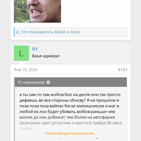
С
Это понравилось
dickies
и
Atum
и
м
п
ll1
L
а
Вице-адмирал
т
и
и
Янв 19, 2024
#163
:
ll1 написал(а):
а ты сам-то там мобов бил на деспе или так просто
дефаешь во все стороны обнову? Я на прошлом и
поза поза поза вайпах бегал милишником и маг в
любой из лок будет убивать мобов раньше чем
милик до них добежит, тем более на автофарме
(если речь идет допустим о маге в Б грейде 80 лвла
с тату).
Нажмите для раскрытия...
Человек вполне вменяемые и очевидные вещи
говорит, что на автофарме милики не будут до