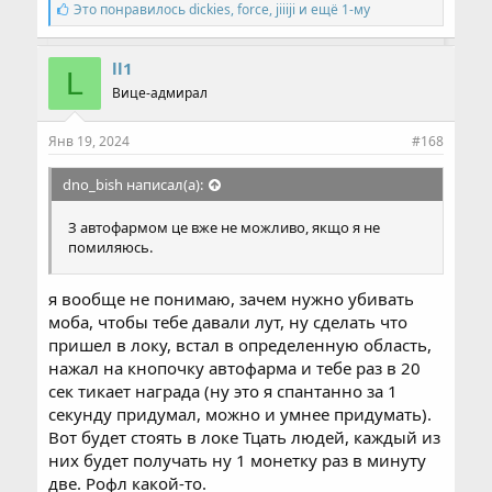
С
Это понравилось
dickies
,
force
,
jiiiji и ещё 1-му
и
м
п
ll1
L
а
Вице-адмирал
т
и
и
Янв 19, 2024
#168
:
dno_bish написал(а):
З автофармом це вже не можливо, якщо я не
помиляюсь.
я вообще не понимаю, зачем нужно убивать
моба, чтобы тебе давали лут, ну сделать что
пришел в локу, встал в определенную область,
нажал на кнопочку автофарма и тебе раз в 20
сек тикает награда (ну это я спантанно за 1
секунду придумал, можно и умнее придумать).
Вот будет стоять в локе Тцать людей, каждый из
них будет получать ну 1 монетку раз в минуту
две. Рофл какой-то.