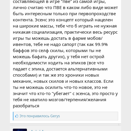
составляющей в игре "пве" из самой игры,
лично считаю что ПВЕ в каком либо виде может
быть интересным только при первопроходстве
контента. Эсенс это концепт который нацелен
на широкие массы, тебе что б играть не нужная
никакая социализация, практически весь ресурс
игры ты можешь достать в фарме мобов/
ивентов, тебе не надо сапорт (так как 99.9%
баффов это селф скилы, которыми ты не
можешь бафать других), у тебя нет острой
необходимости ходить на эпиков (все что
падает с эпика, достается альтернативными
способами) и так же это хроники новых
механик, новых скилов и новых классов. Если
ты не можешь осилить что-то новое, это не
значит что кто-то "убегает" с эсенса, это просто у
тебя не хватило мозгов/терпения/желания
разобраться
С
Это понравилось
Gerys
и
м
п