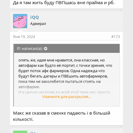
Да я там жить буду ПВПшась вне прайма и рб.
iQQ
Адмирал
Янв 19, 2024
#173
ll1 написал(а):
опять же, идея мне нравится, она классная, но
автофарм как будто её портит, с точки зрения, что
будет поток афк фармеров. Одна надежда что
будут бегать дагеры и ПВЕшить автофармеров,
пока тем не заколебется пытаться стоять на
автофарме.
И в целом негатива ко всей этой теме нет, просто
Нажмите для раскрытия...
хочется проработанности системы.
Мне был интересен олимп, как основное, его
Макс же сказав в смєнкє падають і в більшій
актуализируют, для меня уже хорошая обнова,
если теперь больше замотивированных людей
кількості.
будет ходить на олимп, а тем более если хиро
станет вкуснее чем было.