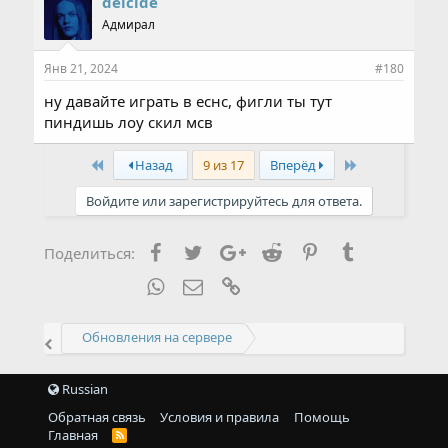
deicide
а
Адмирал
т
и
и
Янв 21, 2024
#180
:
ну давайте играть в еснс, фигли ты тут
пиндишь лоу скил мсв
First
Last
Назад
9 из 17
Вперёд
Войдите или зарегистрируйтесь для ответа.
Facebook
Twitter
Google+
Reddit
Pinterest
Tumblr
Поделиться:
WhatsApp
Электронная почта
Ссылка
Обновления на сервере
Russian
Обратная связь
Условия и правила
Помощь
Главная