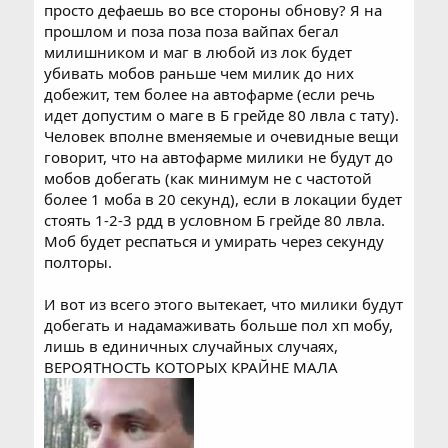
просто дефаешь во все стороны обнову? Я на
прошлом и поза поза поза вайпах бегал
милишником и маг в любой из лок будет
убивать мобов раньше чем милик до них
добежит, тем более на автофарме (если речь
идет допустим о маге в Б грейде 80 лвла с тату).
Человек вполне вменяемые и очевидные вещи
говорит, что на автофарме милики не будут до
мобов добегать (как минимум не с частотой
более 1 моба в 20 секунд), если в локации будет
стоять 1-2-3 рдд в условном Б грейде 80 лвла.
Моб будет респаться и умирать через секунду
полторы.
И вот из всего этого вытекает, что милики будут
добегать и надамаживать больше пол хп мобу,
лишь в единичных случайных случаях,
ВЕРОЯТНОСТЬ КОТОРЫХ КРАЙНЕ МАЛА