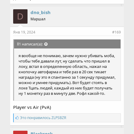
dno_bish
D
Маршал
Янв 19, 2024
#169
ll1 написал(а):
я вообще не понимаю, зачем нужно убивать моба,
чтобы тебе давали лут, ну сделать что пришел в
локу, встал в определенную область, нажал на
кнопочку автофарма и тебе раз в 20 сек тикает
награда (ну это я спантанно за 1 секунду придумал,
можно и умнее придумать). Вот будет стоять в
локе Тцать людей, каждый из них будет получать
ну 1 монетку раз в минуту две. Рофл какой-то.
Player vs Air (PvA)
С
Это понравилось
ZLPSBZR
и
м
п
Blackrock