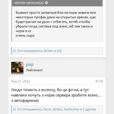
deicide написал(а):
бывают просто затяжные бои на норм эквипе или
некоторых профах даже на открытых аренах, щас
будет расчет на урон + отбегать, хотяб столбы
убрали тогда, система под эсенс, мб там такое и
норм я хз
очень сыро
С
Это понравилось
dickies
и
jiiiji
и
м
п
jiiiji
а
Лейтенант
т
и
и
Янв 21, 2024
#178
:
Люди тікають з ессенсу, бо це фігня, а тут
навпаки хочуть з норм сервера зробити есенс...
з автофармом)
С
Это понравилось
force
,
dickies
,
heyheyhey и 2 другим
и