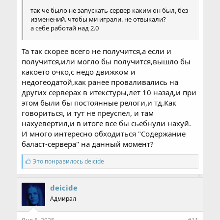
так че было не запускать сервер каким он был, без
изменений. чтобы ми играли. не отвыкали?
а себе работай над 2.0
Та так скорее всего не получится,а если и
получится,или могло бы получится,вышло бы
какоето очко,с недо движком и
недогеодатой,как ранее проваливались на
других серверах в итекстуры,лет 10 назад,и при
этом были бы постоянные релоги,и тд.Как
говориться, и тут не преуспел, и там
нахуевертил,и в итоге все бы сьебнули нахуй.
И много интересно обходиться "Содержание
баласт-сервера" на данный момент?
С
Это понравилось
deicide
и
м
п
deicide
а
Адмирал
т
и
и