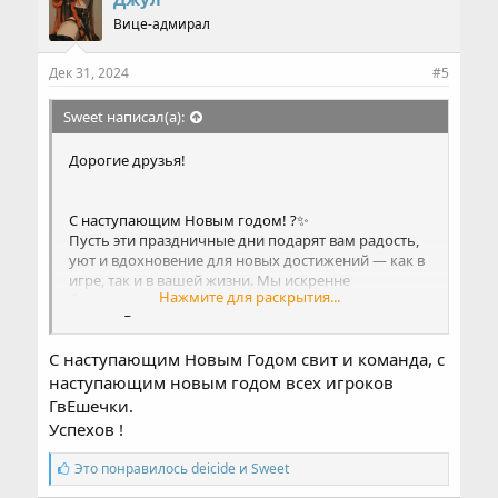
а
Вице-адмирал
т
и
и
Дек 31, 2024
#5
:
Sweet написал(а):
Дорогие друзья!
С наступающим Новым годом! ?✨
Пусть эти праздничные дни подарят вам радость,
уют и вдохновение для новых достижений — как в
игре, так и в вашей жизни. Мы искренне
Нажмите для раскрытия...
благодарим вас за вашу поддержку и веру в наш
проект. Вы — наша главная мотивация, и именно
благодаря вам стараемся создавать что-то по-
С наступающим Новым Годом свит и команда, с
настоящему новое и уникальное.
наступающим новым годом всех игроков
На данный момент мы завершили значительную
ГвЕшечки.
часть работы над системой GvE 2.0.
Успехов !
Уже реализованы новые локации, город,
изменения по геодвигу, экономике, скиллам,
С
Это понравилось
deicide
и
Sweet
составу пати и множество других элементов.
и