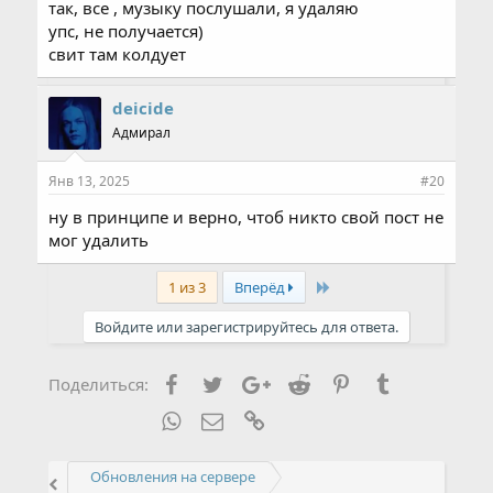
так, все , музыку послушали, я удаляю
упс, не получается)
свит там колдует
deicide
Адмирал
Янв 13, 2025
#20
ну в принципе и верно, чтоб никто свой пост не
мог удалить
Last
1 из 3
Вперёд
Войдите или зарегистрируйтесь для ответа.
Facebook
Twitter
Google+
Reddit
Pinterest
Tumblr
Поделиться:
WhatsApp
Электронная почта
Ссылка
Обновления на сервере