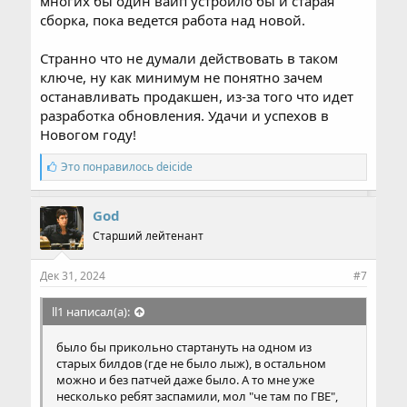
многих бы один вайп устроило бы и старая
сборка, пока ведется работа над новой.
Странно что не думали действовать в таком
ключе, ну как минимум не понятно зачем
останавливать продакшен, из-за того что идет
разработка обновления. Удачи и успехов в
Новогом году!
С
Это понравилось
deicide
и
м
п
God
а
Старший лейтенант
т
и
и
Дек 31, 2024
#7
:
ll1 написал(а):
было бы прикольно стартануть на одном из
старых билдов (где не было лыж), в остальном
можно и без патчей даже было. А то мне уже
несколько ребят заспамили, мол "че там по ГВЕ",