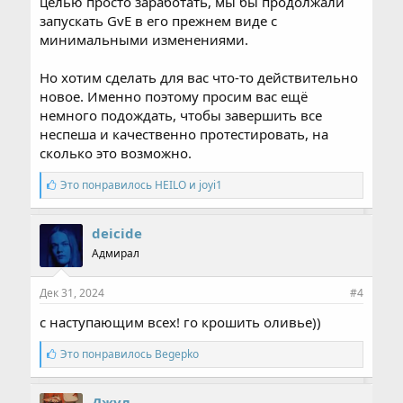
целью просто заработать, мы бы продолжали
запускать GvE в его прежнем виде с
минимальными изменениями.
Но хотим сделать для вас что-то действительно
новое. Именно поэтому просим вас ещё
немного подождать, чтобы завершить все
неспеша и качественно протестировать, на
сколько это возможно.
С
Это понравилось
HEILO
и
joyi1
и
м
п
deicide
а
Адмирал
т
и
и
Дек 31, 2024
#4
:
с наступающим всех! го крошить оливье))
С
Это понравилось
Begepko
и
м
п
Джул