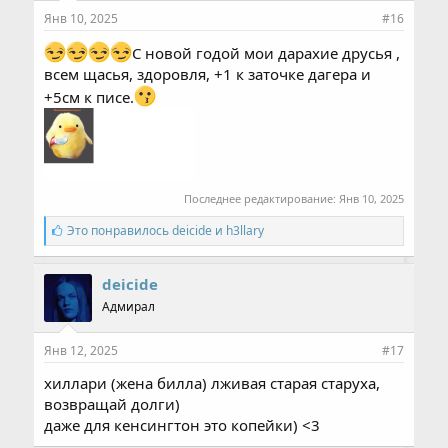
Янв 10, 2025
#16
C новой годой мои дарахие друсья ,
всем щасья, здоровля, +1 к заточке дагера и
+5см к писе.
Последнее редактирование:
Янв 10, 2025
С
Это понравилось
deicide
и
h3llary
и
м
п
deicide
а
Адмирал
т
и
и
Янв 12, 2025
#17
:
хиллари (жена билла) лживая старая старуха,
возвращай долги)
даже для кенсингтон это копейки) <3