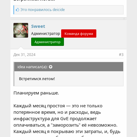
С
Это понравилось
deicide
и
м
п
Sweet
а
Администратор
т
Команда форума
и
Администратор
и
:
Дек 31, 2024
#3
idea написал(а):
Встретимся летом!
Планируем раньше.
Каждый месяц простоя — это не только
потерянное время, но и расходы, ведь
инфраструктура для GvE продолжает
оплачиваться, а "заморозить" её невозможно.
Каждый месяц я покрываю эти затраты, и, будь