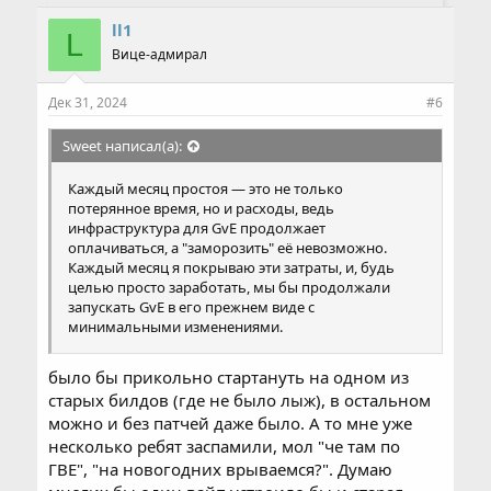
С 3 января темпы разработки заметно ускорятся,
м
но хотим заранее предупредить: старт проекта в
п
ll1
L
а
январе не состоится.
Вице-адмирал
т
Нам предстоит ещё многое сделать, включая
и
внутреннее тестирование, большой этап ЗБТ и
и
подготовку масштабной рекламной кампании,
Дек 31, 2024
#6
:
которая начнётся минимум за два месяца до
запуска.
Sweet написал(а):
Пока не могу спойлерить детали гве 2.0 и нового
Каждый месяц простоя — это не только
контента, хотя некоторые вещи мне уже не
потерянное время, но и расходы, ведь
терпится рассказать)
инфраструктура для GvE продолжает
Тем не менее, уверен, что многие обновления вас
оплачиваться, а "заморозить" её невозможно.
удивят и принесут кардинальные изменения в
Каждый месяц я покрываю эти затраты, и, будь
саму концепцию проекта.
целью просто заработать, мы бы продолжали
запускать GvE в его прежнем виде с
Мы ценим ваше терпение и поддержку. ??
минимальными изменениями.
С уважением,
было бы прикольно стартануть на одном из
Команда Classic GvE ??
старых билдов (где не было лыж), в остальном
можно и без патчей даже было. А то мне уже
несколько ребят заспамили, мол "че там по
ГВЕ", "на новогодних врываемся?". Думаю