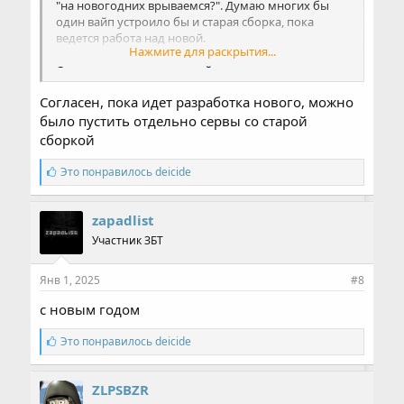
"на новогодних врываемся?". Думаю многих бы
один вайп устроило бы и старая сборка, пока
ведется работа над новой.
Нажмите для раскрытия...
Странно что не думали действовать в таком ключе,
ну как минимум не понятно зачем останавливать
Согласен, пока идет разработка нового, можно
продакшен, из-за того что идет разработка
обновления. Удачи и успехов в Новогом году!
было пустить отдельно сервы со старой
сборкой
С
Это понравилось
deicide
и
м
п
zapadlist
а
Участник ЗБТ
т
и
и
Янв 1, 2025
#8
:
с новым годом
С
Это понравилось
deicide
и
м
п
ZLPSBZR
а