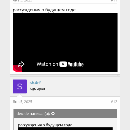
Янв 5, 2025
#11
:
рассуждения о будущем годе...
sh4rf
S
Адмирал
Янв 5, 2025
#12
deicide написал(а):
рассуждения о будущем годе...