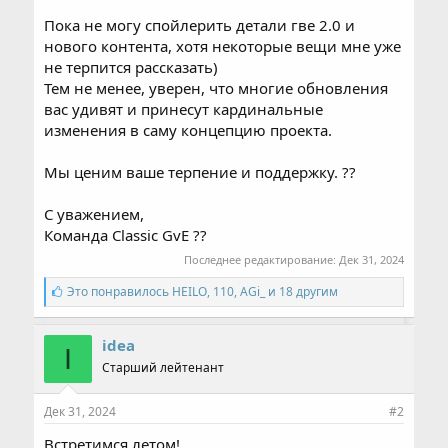
Пока не могу спойлерить детали гве 2.0 и
нового контента, хотя некоторые вещи мне уже
не терпится рассказать)
Тем не менее, уверен, что многие обновления
вас удивят и принесут кардинальные
изменения в саму концепцию проекта.
Мы ценим ваше терпение и поддержку. ??
С уважением,
Команда Classic GvE ??
Последнее редактирование:
Дек 31, 2024
С
Это понравилось
HEILO
,
110
,
AGi_ и 18 другим
и
м
п
idea
I
а
Старший лейтенант
т
и
и
Дек 31, 2024
#2
:
Встретимся летом!