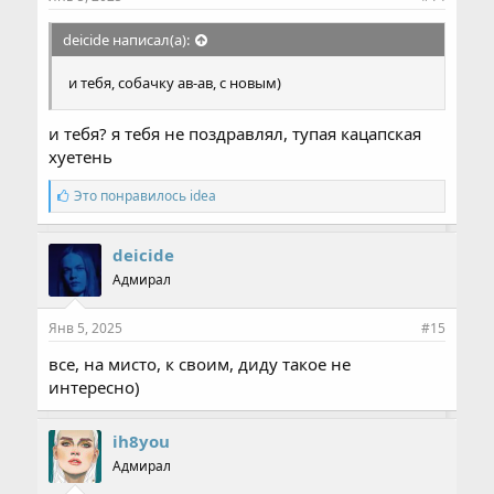
deicide написал(а):
и тебя, собачку ав-ав, с новым)
и тебя? я тебя не поздравлял, тупая кацапская
хуетень
С
Это понравилось
idea
и
м
п
deicide
а
Адмирал
т
и
и
Янв 5, 2025
#15
:
все, на мисто, к своим, диду такое не
интересно)
ih8you
Адмирал