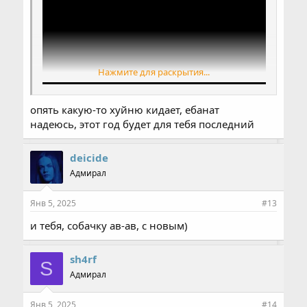
Нажмите для раскрытия...
опять какую-то хуйню кидает, ебанат
надеюсь, этот год будет для тебя последний
deicide
Адмирал
Янв 5, 2025
#13
и тебя, собачку ав-ав, с новым)
sh4rf
S
Адмирал
Янв 5, 2025
#14