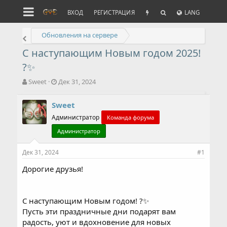
ВХОД
РЕГИСТРАЦИЯ
LANG
Обновления на сервере
С наступающим Новым годом 2025!
?✨
А
Д
Sweet
Дек 31, 2024
в
а
т
т
Sweet
о
а
р
Администратор
н
Команда форума
т
а
Администратор
е
ч
м
а
Дек 31, 2024
#1
ы
л
а
Дорогие друзья!
С наступающим Новым годом! ?✨
Пусть эти праздничные дни подарят вам
радость, уют и вдохновение для новых