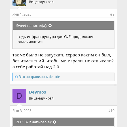
Вице-адмирал
т
и
и
Янв 1, 2025
#9
:
Sweet написал(а):
ведь инфраструктура для GvE продолжает
оплачиваться
так че было не запускать сервер каким он был,
без изменений. чтобы ми играли. не отвыкали?
а себе работай над 2.0
С
Это понравилось
deicide
и
м
п
Deymos
D
а
Вице-адмирал
т
и
и
Янв 3, 2025
#10
:
ZLPSBZR написал(а):