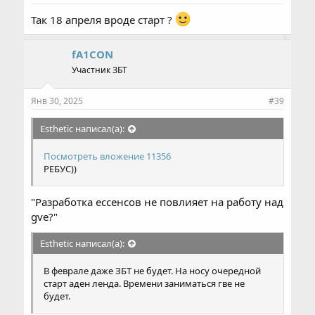
Так 18 апреля вроде старт ?
fA1CON
Участник ЗБТ
Янв 30, 2025
#39
Esthetic написал(а):
Посмотреть вложение 11356
РЕБУС))
"Разработка ессенсов не повлияет на работу над
gve?"
Esthetic написал(а):
В феврале даже ЗБТ не будет. На носу очередной
старт аден ленда. Времени заниматься гве не
будет.