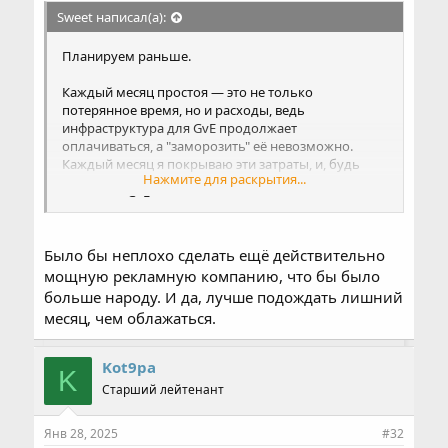
Sweet написал(а):
Планируем раньше.
Каждый месяц простоя — это не только
потерянное время, но и расходы, ведь
инфраструктура для GvE продолжает
оплачиваться, а "заморозить" её невозможно.
Каждый месяц я покрываю эти затраты, и, будь
Нажмите для раскрытия...
целью просто заработать, мы бы продолжали
запускать GvE в его прежнем виде с
минимальными изменениями.
Но хотим сделать для вас что-то действительно
Было бы неплохо сделать ещё действительно
новое. Именно поэтому
просим вас ещё немного
мощную рекламную компанию, что бы было
подождать
, чтобы завершить все неспеша и
больше народу. И да, лучше подождать лишний
качественно протестировать, на сколько это
месяц, чем облажаться.
возможно.
Kot9pa
K
Старший лейтенант
Янв 28, 2025
#32