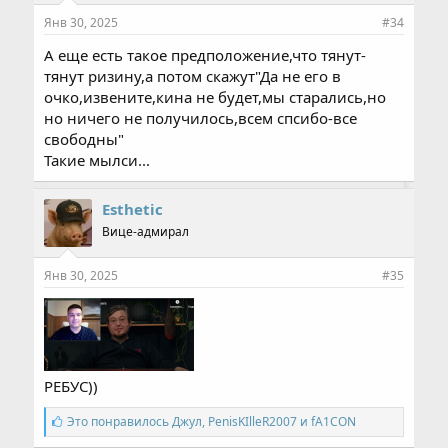
Янв 30, 2025
#34
А еще есть такое предположение,что тянут-
тянут ризину,а потом скажут"Да не его в
очко,извените,кина не будет,мы старались,но
но ничего не получилось,всем спсибо-все
свободны"
Такие мылси...
Esthetic
Вице-адмирал
Янв 30, 2025
#35
РЕБУС))
С
Это понравилось
Джул
,
PenisKIlleR2007
и
fA1CON
и