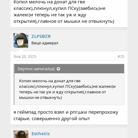
Копил мелочь на донат для гве
классик),плюнул,купил ПСку)заебись)не
жалею)и теперь не так уж и жду
открытия),главное от мышки не отвыкнуть)
ZLPSBZR
Вице-адмирал
Янв 20, 2025
#25
Deymos написал(а):
Копил мелочь на донат для гве
классик),плюнул,купил ПСку)заебись)не жалею)и
теперь не так уж и жду открытия),главное от
мышки не отвыкнуть)
я геймпад просто взял и рпгшки перепрохожу
старые. совершенно другой опыт
Esthetic