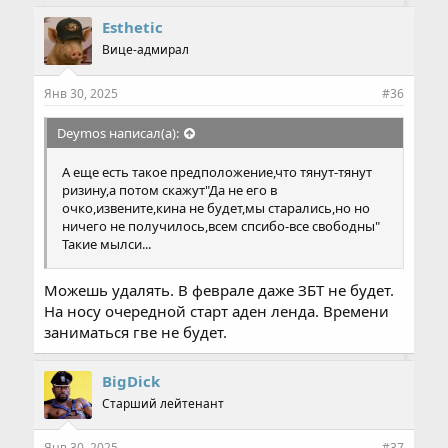
м
п
Esthetic
а
Вице-адмирал
т
и
и
Янв 30, 2025
#36
:
Deymos написал(а):
А еще есть такое предположение,что тянут-тянут
ризину,а потом скажут"Да не его в
очко,извените,кина не будет,мы старались,но но
ничего не получилось,всем спсибо-все свободны"
Такие мылси...
Можешь удалять. В феврале даже ЗБТ не будет.
На носу очередной старт аден ленда. Времени
заниматься гве не будет.
BigDick
Старший лейтенант
Янв 30, 2025
#37