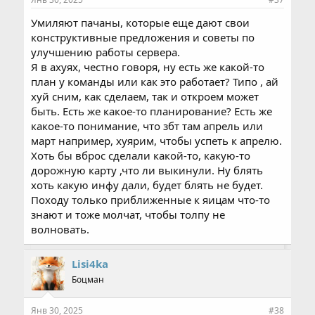
Умиляют пачаны, которые еще дают свои
конструктивные предложения и советы по
улучшению работы сервера.
Я в ахуях, честно говоря, ну есть же какой-то
план у команды или как это работает? Типо , ай
хуй сним, как сделаем, так и откроем может
быть. Есть же какое-то планирование? Есть же
какое-то понимание, что збт там апрель или
март например, хуярим, чтобы успеть к апрелю.
Хоть бы вброс сделали какой-то, какую-то
дорожную карту ,что ли выкинули. Ну блять
хоть какую инфу дали, будет блять не будет.
Походу только приближенные к яицам что-то
знают и тоже молчат, чтобы толпу не
волновать.
Lisi4ka
Боцман
Янв 30, 2025
#38