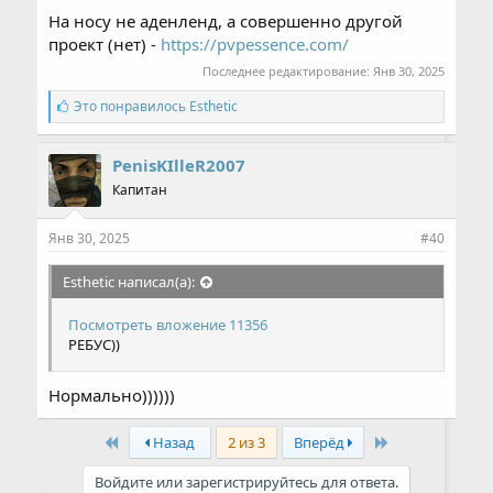
На носу не аденленд, а совершенно другой
проект (нет) -
https://pvpessence.com/
Последнее редактирование:
Янв 30, 2025
С
Это понравилось
Esthetic
и
м
п
PenisKIlleR2007
а
Капитан
т
и
и
Янв 30, 2025
#40
:
Esthetic написал(а):
Посмотреть вложение 11356
РЕБУС))
Нормально))))))
First
Last
Назад
2 из 3
Вперёд
Войдите или зарегистрируйтесь для ответа.