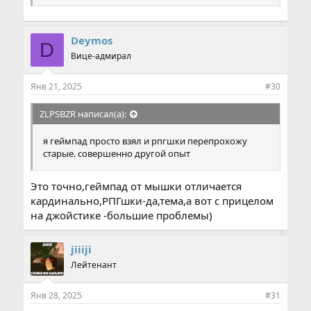
Deymos
D
Вице-адмирал
Янв 21, 2025
#30
ZLPSBZR написал(а):
я геймпад просто взял и рпгшки перепрохожу
старые. совершенно другой опыт
Это точно,геймпад от мышки отличается
кардинально,РПГшки-да,тема,а вот с прицелом
на джойстике -большие проблемы)
jiiiji
Лейтенант
Янв 28, 2025
#31