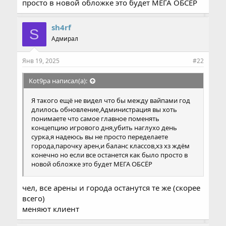
просто в новой обложке это будет МЕГА ОБСЁР
sh4rf
S
Адмирал
Янв 19, 2025
#22
Kot9pa написал(а):
Я такого ещё не видел что бы между вайпами год
длилось обновление,Администрация вы хоть
понимаете что самое главное поменять
концепцию игрового дня,убить наглухо день
сурка,я надеюсь вы не просто переделаете
города,парочку арен,и баланс классов,хз хз ждём
конечно но если все останется как было просто в
новой обложке это будет МЕГА ОБСЁР
чел, все арены и города останутся те же (скорее
всего)
меняют клиент