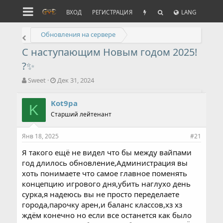
ВХОД
РЕГИСТРАЦИЯ
LANG
Обновления на сервере
С наступающим Новым годом 2025!
?✨
А
Д
Sweet
Дек 31, 2024
в
а
т
т
Kot9pa
о
K
а
Старший лейтенант
р
н
т
а
е
ч
Янв 18, 2025
#21
м
а
ы
л
Я такого ещё не видел что бы между вайпами
а
год длилось обновление,Администрация вы
хоть понимаете что самое главное поменять
концепцию игрового дня,убить наглухо день
сурка,я надеюсь вы не просто переделаете
города,парочку арен,и баланс классов,хз хз
ждём конечно но если все останется как было