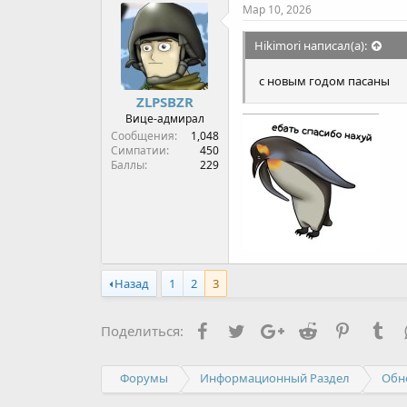
Мар 10, 2026
Hikimori написал(а):
с новым годом пасаны
ZLPSBZR
Вице-адмирал
Сообщения
1,048
Симпатии
450
Баллы
229
Назад
1
2
3
Facebook
Twitter
Google+
Reddit
Pinterest
Tu
Поделиться:
Форумы
Информационный Раздел
Обн