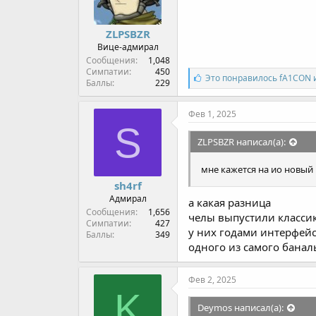
ы
л
а
ZLPSBZR
Вице-адмирал
Сообщения
1,048
Симпатии
450
С
Это понравилось
fA1CON
Баллы
229
и
м
п
Фев 1, 2025
а
S
т
ZLPSBZR написал(а):
и
и
:
мне кажется на ио новый 
sh4rf
Адмирал
а какая разница
Сообщения
1,656
челы выпустили классик
Симпатии
427
у них годами интерфейсн
Баллы
349
одного из самого банал
Фев 2, 2025
K
Deymos написал(а):