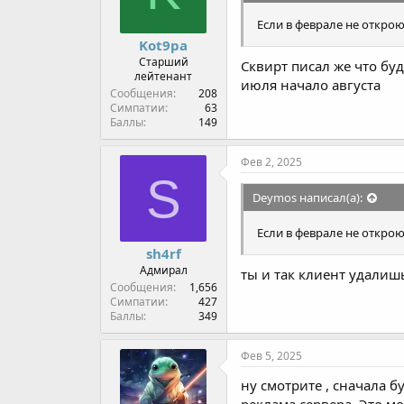
Если в феврале не открою
Kot9pa
Старший
Сквирт писал же что буд
лейтенант
июля начало августа
Сообщения
208
Симпатии
63
Баллы
149
Фев 2, 2025
S
Deymos написал(а):
Если в феврале не открою
sh4rf
Адмирал
ты и так клиент удалиш
Сообщения
1,656
Симпатии
427
Баллы
349
Фев 5, 2025
ну смотрите , сначала бу
реклама сервера. Это мо