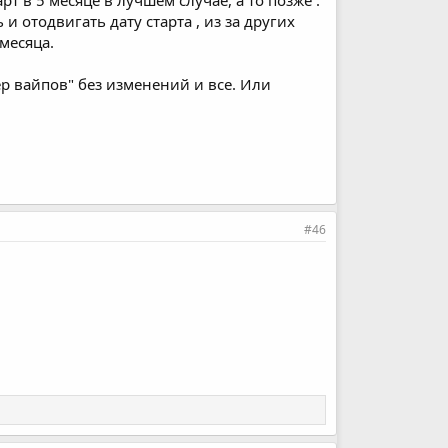
и отодвигать дату старта , из за других
месяца.
р вайпов" без изменений и все. Или
#46