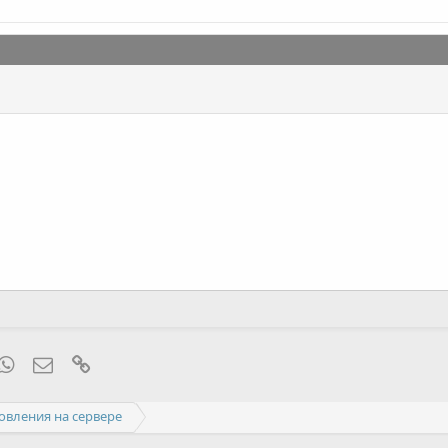
mblr
WhatsApp
Электронная почта
Ссылка
овления на сервере