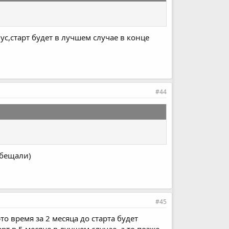
ус,старт будет в лучшем случае в конце
#44
обещали)
#45
это время за 2 месяца до старта будет
т в 5 месяце в лучшем случае, а то позже .