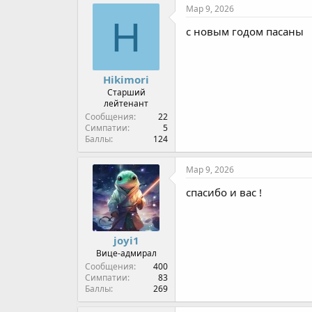
п
Мар 9, 2026
а
H
т
с новым годом пасаны
и
и
:
Hikimori
Старший
лейтенант
Сообщения
22
Симпатии
5
Баллы
124
Мар 9, 2026
спасибо и вас !
joyi1
Вице-адмирал
Сообщения
400
Симпатии
83
Баллы
269