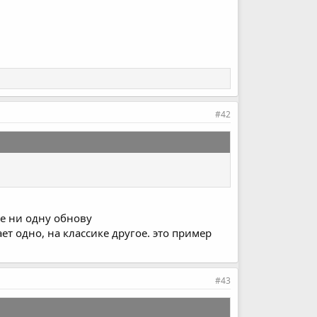
#42
ее ни одну обнову
т одно, на классике другое. это пример
#43