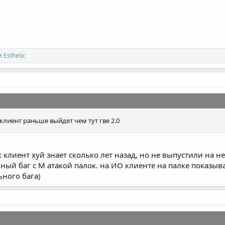
и
Esthetic
клиент раньше выйдет чем тут гве 2.0
 клиент хуй знает сколько лет назад, но не выпустили на н
ый баг с М атакой палок. на ИО клиенте на палке показывае
ьного бага)