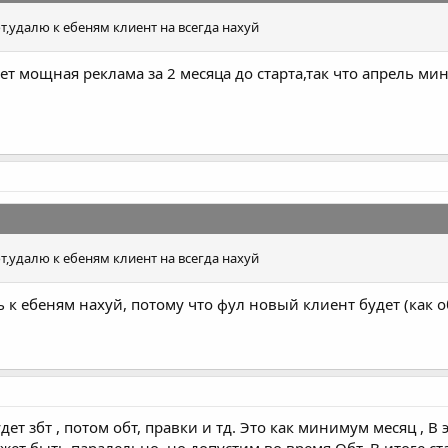
т,удалю к ебеням клиент на всегда нахуй
ет мощная реклама за 2 месяца до старта,так что апрель мин
т,удалю к ебеням клиент на всегда нахуй
ь к ебеням нахуй, потому что фул новый клиент будет (как 
дет збт , потом обт, правки и тд. Это как минимум месяц , В 
жет быть паралельно, но допустим во время Обт. В итоге стар