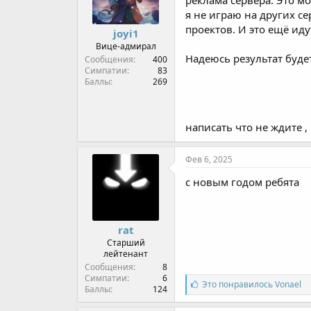
я не играю на других се
проектов. И это ещё ид
joyi1
Вице-адмирал
Надеюсь результат буде
Сообщения
400
Симпатии
83
Баллы
269
написать что не ждите ,
Фев 6, 2025
с новым годом ребята
rat
Старший
лейтенант
Сообщения
8
Симпатии
6
С
Это понравилось
Vonael
Баллы
124
и
м