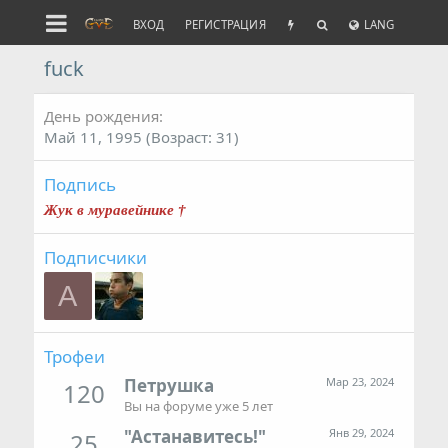
ВХОД
РЕГИСТРАЦИЯ
LANG
fuck
День рождения
Май 11, 1995 (Возраст: 31)
Подпись
Жук в муравейнике †
Подписчики
A
Трофеи
Петрушка
Мар 23, 2024
120
Вы на форуме уже 5 лет
"Астанавитесь!"
Янв 29, 2024
25