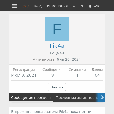
ВХОД
РЕГИСТРАЦИЯ
LANG
F
Fik4a
Боцман
Активность
Янв 26, 2024
Регистрация
Сообщения
Симпатии
Баллы
Июл 9, 2021
9
1
64
Найти
Сообщения профиля
Последняя активность
Публ
В профиле пользователя Fik4a пока нет ни