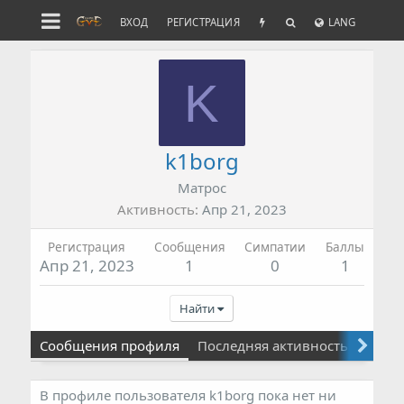
ВХОД
РЕГИСТРАЦИЯ
LANG
K
k1borg
Матрос
Активность
Апр 21, 2023
Регистрация
Сообщения
Симпатии
Баллы
Апр 21, 2023
1
0
1
Найти
Сообщения профиля
Последняя активность
Публ
В профиле пользователя k1borg пока нет ни