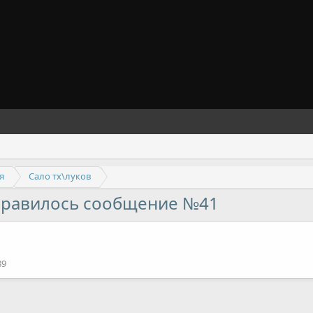
я
Сало тх\луков
нравилось сообщение №41
89