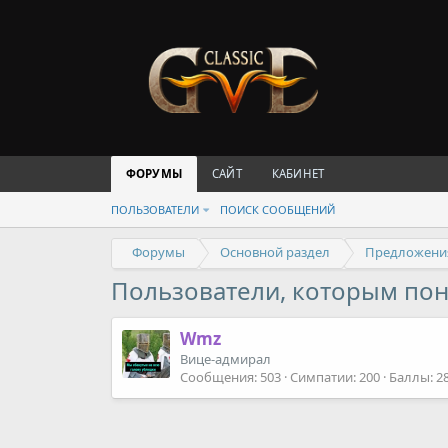
ФОРУМЫ
САЙТ
КАБИНЕТ
ПОЛЬЗОВАТЕЛИ
ПОИСК СООБЩЕНИЙ
Форумы
Основной раздел
Предложени
Пользователи, которым по
Wmz
Вице-адмирал
Сообщения
503
Симпатии
200
Баллы
2