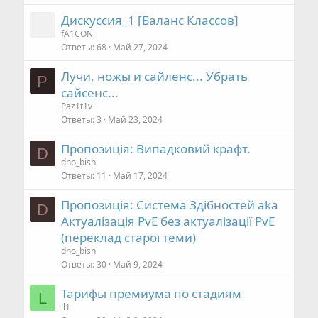
Дискуссия_1 [Баланс Классов]
fA1CON
Ответы
68
Май 27, 2024
Лучи, ножы и сайленс... Убрать
P
сайсенс...
Paz1t1v
Ответы
3
Май 23, 2024
Пропозиція: Випадковий крафт.
D
dno_bish
Ответы
11
Май 17, 2024
Пропозиція: Система Здібностей aka
D
Актуалізація PvE без актуалізації PvE
(переклад старої теми)
dno_bish
Ответы
30
Май 9, 2024
Тарифы премиума по стадиям
L
ll1