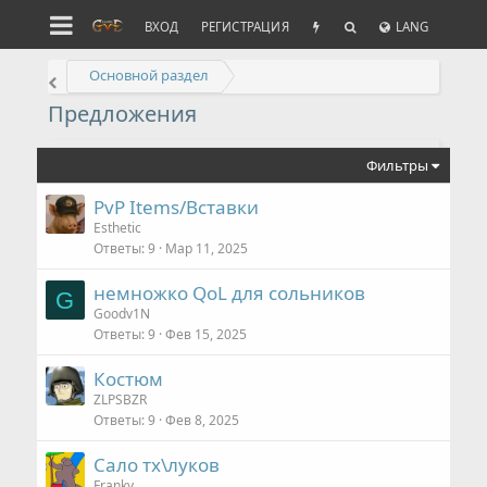
ВХОД
РЕГИСТРАЦИЯ
LANG
Основной раздел
Предложения
Фильтры
PvP Items/Вставки
Esthetic
Ответы
9
Мар 11, 2025
немножко QoL для сольников
G
Goodv1N
Ответы
9
Фев 15, 2025
Костюм
ZLPSBZR
Ответы
9
Фев 8, 2025
Сало тх\луков
Franky