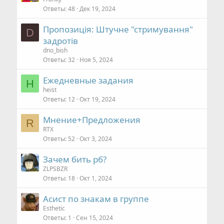
Ответы
48
Дек 19, 2024
Пропозиція: Штучне "стримування"
D
задротів
dno_bish
Ответы
32
Ноя 5, 2024
Ежедневные задания
H
heist
Ответы
12
Окт 19, 2024
Мнение+Предложения
R
RTX
Ответы
52
Окт 3, 2024
Зачем бить рб?
ZLPSBZR
Ответы
18
Окт 1, 2024
Асист по знакам в группе
Esthetic
Ответы
1
Сен 15, 2024