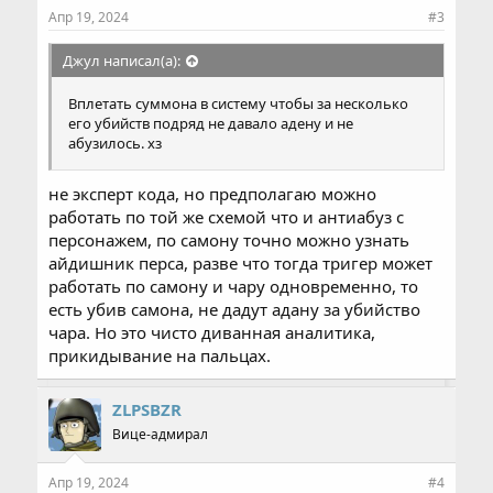
Апр 19, 2024
#3
Джул написал(а):
Вплетать суммона в систему чтобы за несколько
его убийств подряд не давало адену и не
абузилось. хз
не эксперт кода, но предполагаю можно
работать по той же схемой что и антиабуз с
персонажем, по самону точно можно узнать
айдишник перса, разве что тогда тригер может
работать по самону и чару одновременно, то
есть убив самона, не дадут адану за убийство
чара. Но это чисто диванная аналитика,
прикидывание на пальцах.
ZLPSBZR
Вице-адмирал
Апр 19, 2024
#4