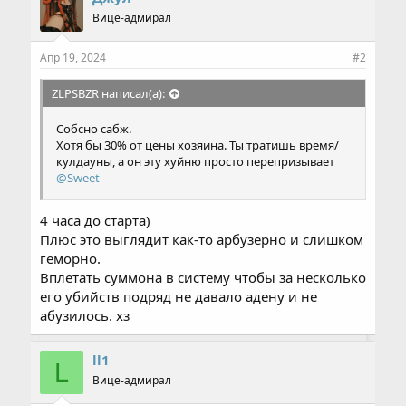
а
Вице-адмирал
т
и
и
Апр 19, 2024
#2
:
ZLPSBZR написал(а):
Собсно сабж.
Хотя бы 30% от цены хозяина. Ты тратишь время/
кулдауны, а он эту хуйню просто перепризывает
@Sweet
4 часа до старта)
Плюс это выглядит как-то арбузерно и слишком
геморно.
Вплетать суммона в систему чтобы за несколько
его убийств подряд не давало адену и не
абузилось. хз
ll1
L
Вице-адмирал