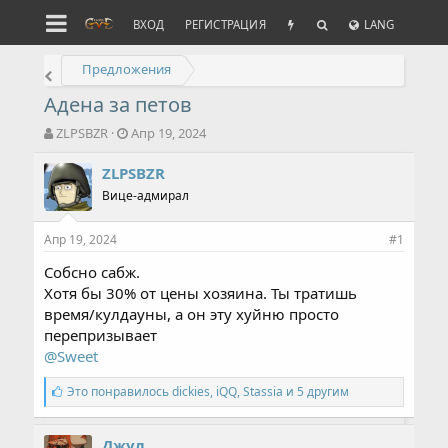
ВХОД
РЕГИСТРАЦИЯ
LANG
Предложения
Адена за петов
А
Д
ZLPSBZR
Апр 19, 2024
в
а
т
т
ZLPSBZR
о
а
Вице-адмирал
р
н
т
а
Апр 19, 2024
е
ч
#1
м
а
Собсно сабж.
ы
л
Хотя бы 30% от цены хозяина. Ты тратишь
а
время/кулдауны, а он эту хуйню просто
перепризывает
@Sweet
С
Это понравилось
dickies
,
iQQ
,
Stassia и 5 другим
и
м
п
Джул