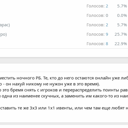
Голосов:
2
5.7%
Голосов:
0
0.0%
арас)
Голосов:
2
5.7%
ро)
Голосов:
9
25.7%
Голосов:
8
22.9%
естить ночного РБ. Те, кто до него остаются онлайн уже ли
 - он нахуй никому не нужон уже в это время).
 это бремя снять с игроков и перераспределить поинты ра
ция одна из наименее скучных, а заменить им какого-то из 
оставить те же 3х3 или 1х1 ивенты, или чем там еще любят 