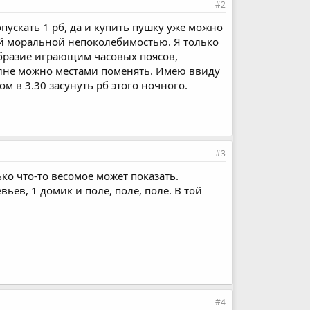
#2
пускать 1 рб, да и купить пушку уже можно
ной моральной непоколебимостью. Я только
образие играющим часовых поясов,
полне можно местами поменять. Имею ввиду
ом в 3.30 засунуть рб этого ночного.
#3
ько что-то весомое может показать.
вьев, 1 домик и поле, поле, поле. В той
#4