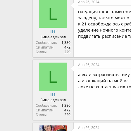
Апр 26, 2024
L
ситуация с квестами еже
за адену, так что можн
к 21 освобождаюсь с ра
удаление ночного конте
ll1
подвигать расписание та
Вице-адмирал
Сообщения
1,380
Симпатии
472
Баллы
229
Апр 26, 2024
L
а если затрагивать тему
а из локаций на мой взг
локе не хватает каких-т
ll1
Вице-адмирал
Сообщения
1,380
Симпатии
472
Баллы
229
Апр 26, 2024