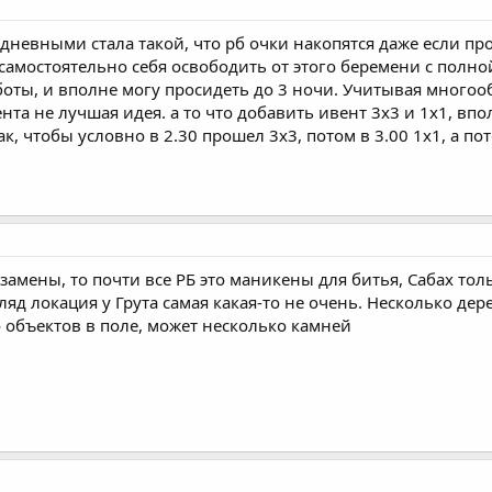
дневными стала такой, что рб очки накопятся даже если про
о самостоятельно себя освободить от этого беремени с пол
боты, и вполне могу просидеть до 3 ночи. Учитывая много
нта не лучшая идея. а то что добавить ивент 3х3 и 1х1, в
к, чтобы условно в 2.30 прошел 3х3, потом в 3.00 1х1, а пот
 замены, то почти все РБ это маникены для битья, Сабах тол
ляд локация у Грута самая какая-то не очень. Несколько дере
о объектов в поле, может несколько камней