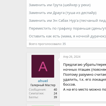
ы
л
Заменить им Грута (шейкер у реки)
а
Заменить им Драуга (туша из деспайр)
Заменить им Эн Сабах Нур'а (песчаный пид
Переместить по графику пораньше (день/ут
Оставить как есть (мама, я ночной дурачок)
Всего проголосовало
35
Апр 26, 2024
A
Предлагаю убрать/перем
ночных пташек (поясняю
Поэтому разумно считаю
удалить, т.к. его лока
ahuel
боссов.
Галерный Мастер
А на его место можно п
Сообщения
40
Симпатии
24
Баллы
39