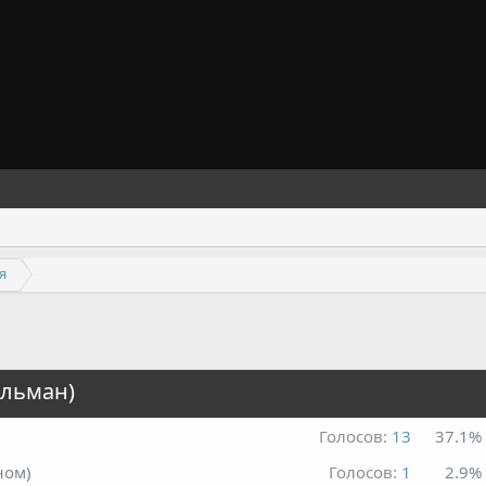
я
ельман)
Голосов:
13
37.1%
ном)
Голосов:
1
2.9%