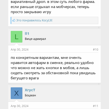
вариативный дроп. в этом суть любого фарма.
если раньше отдыхал на мобчерсах, теперь
просто закрываю игру
С
Это понравилось
KocyL9I
и
м
п
ll1
L
а
Вице-адмирал
т
и
и
Апр 30, 2024
#10
:
по конкретным вариантам, мне оченть
нравится автофарм в сменке, реально удобно
что можно не жать кнопки в мобов, а лишь
сидеть смотреть за обстановкой пока увидишь
бегущего врага
XrycT
X
Боцман
Апр 30, 2024
#11