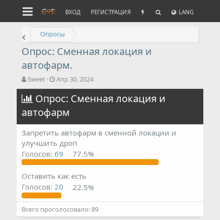
ВХОД
РЕГИСТРАЦИЯ
LANG
Опросы
Опрос: Сменная локация и
автофарм.
А
Д
Sweet
Апр 30, 2024
в
а
т
Опрос: Сменная локация и
т
о
а
автофарм
р
н
т
а
е
ч
Запретить автофарм в сменной локации и
м
а
улучшить дроп
ы
л
Голосов:
69
77.5%
а
Оставить как есть
Голосов:
20
22.5%
Всего проголосовало
89