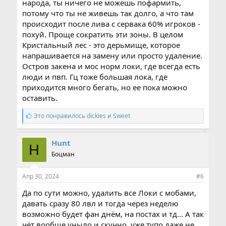
народа, ты ничего не можешь пофармить,
потому что ты не живешь так долго, а что там
происходит после лива с сервака 60% игроков -
похуй. Проще сократить эти зоны. В целом
Кристальный лес - это дерьмище, которое
напрашивается на замену или просто удаление.
Остров закена и мос норм локи, где всегда есть
люди и пвп. Гц тоже большая лока, где
приходится много бегать, но ее пока можно
оставить.
С
Это понравилось
dickies
и
Sweet
и
м
п
Hunt
H
а
Боцман
т
и
и
Апр 30, 2024
#6
:
Да по сути можно, удалить все Локи с мобами,
давать сразу 80 лвл и тогда через неделю
возможно будет фан днём, на постах и тд... А так
чёт вообще уныло и скучно, уже тупо даже не