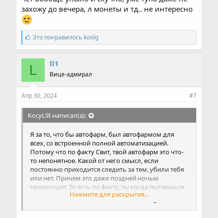
захожу до вечера, л монеты и тд.. не интересно
С
Это понравилось
koolg
и
м
п
ll1
L
а
Вице-адмирал
т
и
и
Апр 30, 2024
#7
:
KocyL9I написал(а):
Я за то, что бы автофарм, был автофармом для
всех, со встроенной полной автоматизацией.
Потому что по факту Свит, твой автофарм это что-
то непонятное. Какой от него смысл, если
постоянно приходится следить за тем, убили тебя
или нет. Причем это даже поздней ночью
происходит. То есть по факту, ты когда пытаешься
Нажмите для раскрытия...
отдохнуть от игры, ты не отдыхаешь, а постоянно
думаешь, что там с твоим персонажем. Я понимаю
что наверно многие находятся в таком положении,