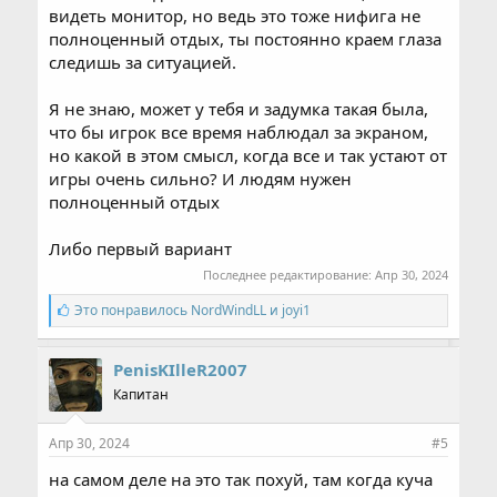
видеть монитор, но ведь это тоже нифига не
полноценный отдых, ты постоянно краем глаза
следишь за ситуацией.
Я не знаю, может у тебя и задумка такая была,
что бы игрок все время наблюдал за экраном,
но какой в этом смысл, когда все и так устают от
игры очень сильно? И людям нужен
полноценный отдых
Либо первый вариант
Последнее редактирование:
Апр 30, 2024
С
Это понравилось
NordWindLL
и
joyi1
и
м
п
PenisKIlleR2007
а
Капитан
т
и
и
Апр 30, 2024
#5
:
на самом деле на это так похуй, там когда куча