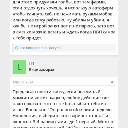
для этого придумали грибы, вот там фарми,
что бы видеть монитор, но ведь это тоже нифига
не полноценный отдых, ты постоянно краем глаза
если отдохнуть хочешь, я использую автофарм
следишь за ситуацией.
чтобы качнуть саб, не нажимать руками мобов,
или когда сижу работаю, ну убили и убили, я
как бы не игрой занят вот и не парюсь, зато вот
в сменке можно встать и ждать когда ПВП самое
к тебе придет.
С
Это понравилось
KocyL9I
и
м
п
ll1
L
а
Вице-адмирал
т
и
и
Апр 30, 2024
#8
:
Предлагаю ввести капчу, если чел умный
мамкин мышкин хацкер, любое действие где
надо показать что ты не бот, выбьет тебя из
игры. Бонально "Острологи объявили неделю
Новолония, выберите этот вариант ответа" и
окошко с 3-4 вариантами где 1 верный. Можно
пример математический 1+12=c, заодно отсеим