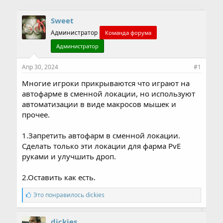
Sweet
Администратор
Команда форума
Администратор
Апр 30, 2024
#1
Многие игроки прикрываются что играют на
автофарме в сменной локации, но используют
автоматизации в виде макросов мышек и
прочее.
1.Запретить автофарм в сменной локации.
Сделать только эти локации для фарма PvE
руками и улучшить дроп.
2.Оставить как есть.
С
Это понравилось
dickies
и
м
п
dickies