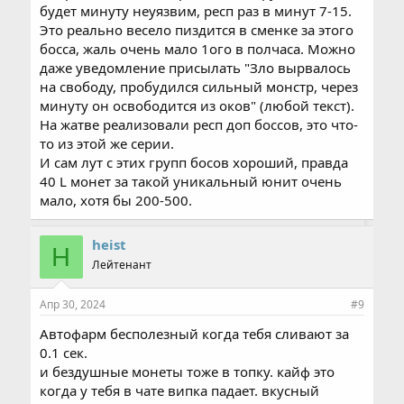
будет минуту неуязвим, респ раз в минут 7-15.
Это реально весело пиздится в сменке за этого
босса, жаль очень мало 1ого в полчаса. Можно
даже уведомление присылать "Зло вырвалось
на свободу, пробудился сильный монстр, через
минуту он освободится из оков" (любой текст).
На жатве реализовали респ доп боссов, это что-
то из этой же серии.
И сам лут с этих групп босов хороший, правда
40 L монет за такой уникальный юнит очень
мало, хотя бы 200-500.
heist
H
Лейтенант
Апр 30, 2024
#9
Автофарм бесполезный когда тебя сливают за
0.1 сек.
и бездушные монеты тоже в топку. кайф это
когда у тебя в чате випка падает. вкусный