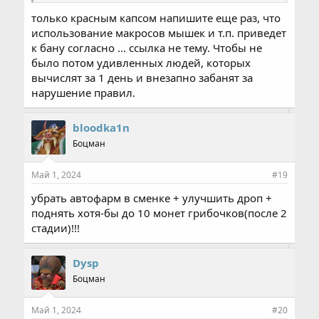
только красным капсом напишите еще раз, что
использование макросов мышек и т.п. приведет
к бану согласно ... ссылка не тему. Чтобы не
было потом удивленных людей, которых
вычислят за 1 день и внезапно забанят за
нарушение правил.
bloodka1n
Боцман
Май 1, 2024
#19
убрать автофарм в сменке + улучшить дроп +
поднять хотя-бы до 10 монет грибочков(после 2
стадии)!!!
Dysp
Боцман
Май 1, 2024
#20