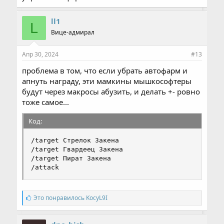
ll1
L
Вице-адмирал
Апр 30, 2024
#13
проблема в том, что если убрать автофарм и
апнуть награду, эти мамкины мышкософтеры
будут через макросы абузить, и делать +- ровно
тоже самое...
Код:
/target Стрелок Закена

/target Гвардеец Закена

/target Пират Закена

/attack
С
Это понравилось
KocyL9I
и
м
п