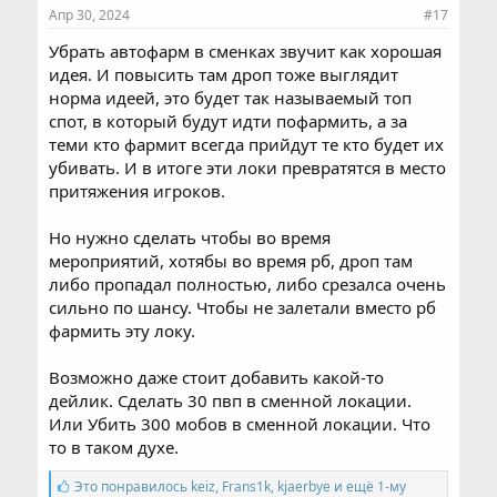
Апр 30, 2024
#17
Убрать автофарм в сменках звучит как хорошая
идея. И повысить там дроп тоже выглядит
норма идеей, это будет так называемый топ
спот, в который будут идти пофармить, а за
теми кто фармит всегда прийдут те кто будет их
убивать. И в итоге эти локи превратятся в место
притяжения игроков.
Но нужно сделать чтобы во время
мероприятий, хотябы во время рб, дроп там
либо пропадал полностью, либо срезалса очень
сильно по шансу. Чтобы не залетали вместо рб
фармить эту локу.
Возможно даже стоит добавить какой-то
дейлик. Сделать 30 пвп в сменной локации.
Или Убить 300 мобов в сменной локации. Что
то в таком духе.
С
Это понравилось
keiz
,
Frans1k
,
kjaerbye и ещё 1-му