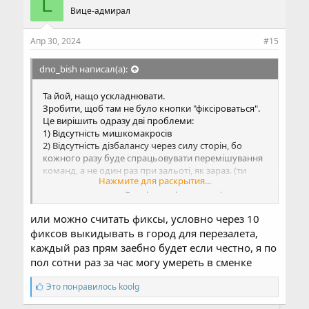
L
а
Вице-адмирал
т
и
и
Апр 30, 2024
#15
:
dno_bish написал(а):
Та йой, нащо ускладнювати.
Зробити, щоб там не було кнопки "фіксіроваться".
Це вирішить одразу дві проблеми:
1) Відсутність мишкомакросів
2) Відсутність дізбалансу через силу сторін, бо
кожного разу буде спрацьовувати перемішування
команд, а не один раз при зальоті, як зараз. (ти
Нажмите для раскрытия...
можеш бігати червоним стільки, скільки
лишається в локації навіть тоді, коли синіх значно
менше стає)
или можно считать фиксы, условно через 10
Встати в місто та залетіти назад в локацію - справа 5
секунд. Хто грає руками, той зробить.
фиксов выкидывать в город для перезалета,
каждый раз прям заебно будет если честно, я по
пол сотни раз за час могу умереть в сменке
С
Это понравилось
koolg
и
м