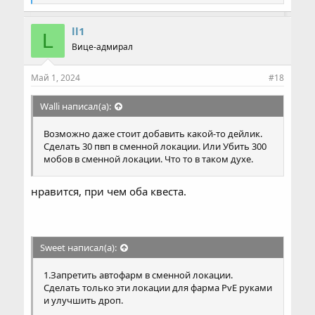
и
м
п
ll1
L
а
Вице-адмирал
т
и
и
Май 1, 2024
#18
:
Walli написал(а):
Возможно даже стоит добавить какой-то дейлик.
Сделать 30 пвп в сменной локации. Или Убить 300
мобов в сменной локации. Что то в таком духе.
нравится, при чем оба квеста.
Sweet написал(а):
1.Запретить автофарм в сменной локации.
Сделать только эти локации для фарма PvE руками
и улучшить дроп.