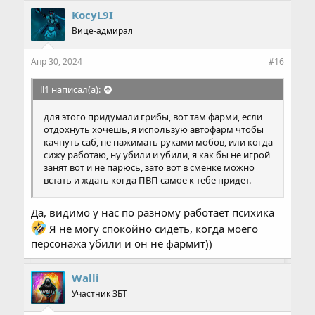
п
KocyL9I
а
Вице-адмирал
т
и
и
Апр 30, 2024
#16
:
ll1 написал(а):
для этого придумали грибы, вот там фарми, если
отдохнуть хочешь, я использую автофарм чтобы
качнуть саб, не нажимать руками мобов, или когда
сижу работаю, ну убили и убили, я как бы не игрой
занят вот и не парюсь, зато вот в сменке можно
встать и ждать когда ПВП самое к тебе придет.
Да, видимо у нас по разному работает психика
Я не могу спокойно сидеть, когда моего
персонажа убили и он не фармит))
Walli
Участник ЗБТ