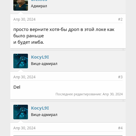
а
Адмирал
т
и
и
Апр 30, 2024
#2
:
просто верните хотя-бы дроп в этой локе как
было раньше
и будет имба.
KocyL9I
Вице-адмирал
Апр 30, 2024
#3
Del
Последнее редактирование:
Апр 30, 2024
KocyL9I
Вице-адмирал
Апр 30, 2024
#4