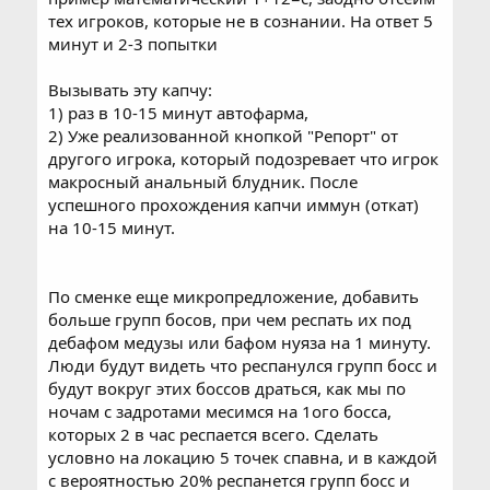
тех игроков, которые не в сознании. На ответ 5
минут и 2-3 попытки
Вызывать эту капчу:
1) раз в 10-15 минут автофарма,
2) Уже реализованной кнопкой "Репорт" от
другого игрока, который подозревает что игрок
макросный анальный блудник. После
успешного прохождения капчи иммун (откат)
на 10-15 минут.
По сменке еще микропредложение, добавить
больше групп босов, при чем респать их под
дебафом медузы или бафом нуяза на 1 минуту.
Люди будут видеть что респанулся групп босс и
будут вокруг этих боссов драться, как мы по
ночам с задротами месимся на 1ого босса,
которых 2 в час респается всего. Сделать
условно на локацию 5 точек спавна, и в каждой
с вероятностью 20% респанется групп босс и