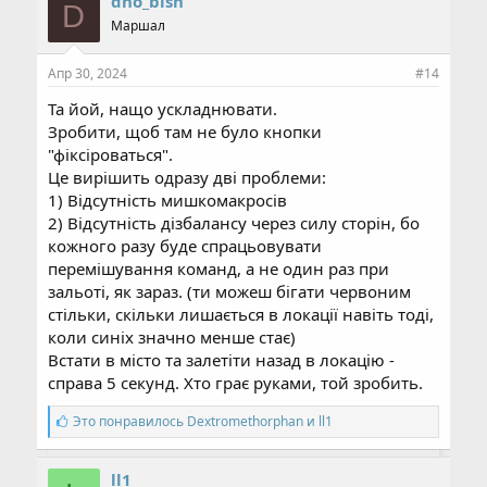
dno_bish
D
а
Маршал
т
и
и
Апр 30, 2024
#14
:
Та йой, нащо ускладнювати.
Зробити, щоб там не було кнопки
"фіксіроваться".
Це вирішить одразу дві проблеми:
1) Відсутність мишкомакросів
2) Відсутність дізбалансу через силу сторін, бо
кожного разу буде спрацьовувати
перемішування команд, а не один раз при
зальоті, як зараз. (ти можеш бігати червоним
стільки, скільки лишається в локації навіть тоді,
коли синіх значно менше стає)
Встати в місто та залетіти назад в локацію -
справа 5 секунд. Хто грає руками, той зробить.
С
Это понравилось
Dextromethorphan
и
ll1
и
м
п
ll1