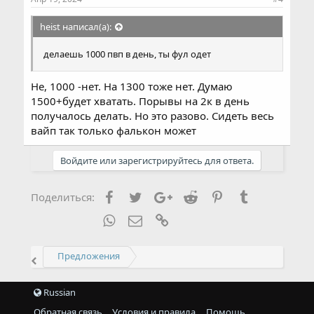
heist написал(а):
делаешь 1000 пвп в день, ты фул одет
Не, 1000 -нет. На 1300 тоже нет. Думаю
1500+будет хватать. Порывы на 2к в день
получалось делать. Но это разово. Сидеть весь
вайп так только фалькон может
Войдите или зарегистрируйтесь для ответа.
Facebook
Twitter
Google+
Reddit
Pinterest
Tumblr
Поделиться:
WhatsApp
Электронная почта
Ссылка
Предложения
Russian
Обратная связь
Условия и правила
Помощь