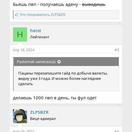
Бьешь пвп - получаешь адену -
выводишь
С
Это понравилось
ZLPSBZR
и
м
п
heist
H
а
Лейтенант
т
и
и
Апр 18, 2024
#3
:
Pasternak написал(а):
Пацаны перезапишите гайд по добыче валюты,
видиу уже 3 года. И можно более нагляднее
сделать
делаешь 1000 пвп в день, ты фул одет
ZLPSBZR
Вице-адмирал
Апр 19, 2024
#4