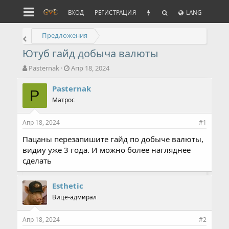
ВХОД
РЕГИСТРАЦИЯ
LANG
Предложения
Ютуб гайд добыча валюты
А
Д
Pasternak
Апр 18, 2024
в
а
т
т
Pasternak
P
о
а
Матрос
р
н
т
а
Апр 18, 2024
е
ч
#1
м
а
Пацаны перезапишите гайд по добыче валюты,
ы
л
видиу уже 3 года. И можно более нагляднее
а
сделать
Esthetic
Вице-адмирал
Апр 18, 2024
#2