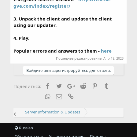
gve.com/index/register/
3. Unpack the client and update the client
using our updater.
4. Play.
Popular errors and answers to them -
here
Последнее редактирование:
Апр 18, 2023
Войдите или зарегистрируйтесь для ответа.
Facebook
Twitter
Google+
Reddit
Pinterest
Tumblr
Поделиться:
WhatsApp
Электронная почта
Ссылка
Server Information & Updates
Russian
Обратная связь
Условия и правила
Помощь