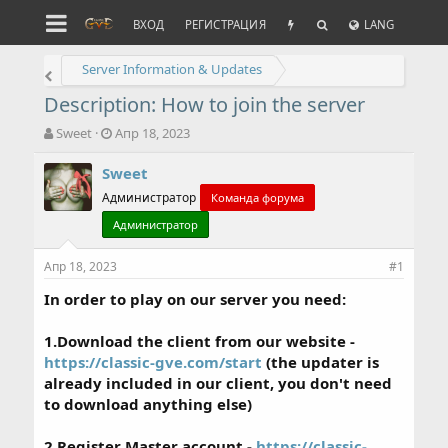
ВХОД
РЕГИСТРАЦИЯ
LANG
Server Information & Updates
Description: How to join the server
А
Д
Sweet
Апр 18, 2023
в
а
т
т
Sweet
о
а
Администратор
Команда форума
р
н
т
а
Администратор
е
ч
м
а
Апр 18, 2023
#1
ы
л
а
In order to play on our server you need:
1.Download the client from our website -
https://classic-gve.com/start
(the updater is
already included in our client, you don't need
to download anything else)
2.Register Master account -
https://classic-