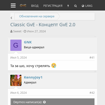
ВХОД
РЕГИСТРАЦИЯ
LANG
Обновления на сервере
Classic GvE - Концепт GvE 2.0
А
Д
Sweet
Июн 27, 2024
в
а
т
т
GNK
о
G
а
Вице-адмирал
р
н
т
а
е
ч
Июл 5, 2024
#41
м
а
ы
л
Та за шо, хочу стрелять
а
KennyJoy1
Адмирал
Июл 6, 2024
#42
Deymos написал(а):