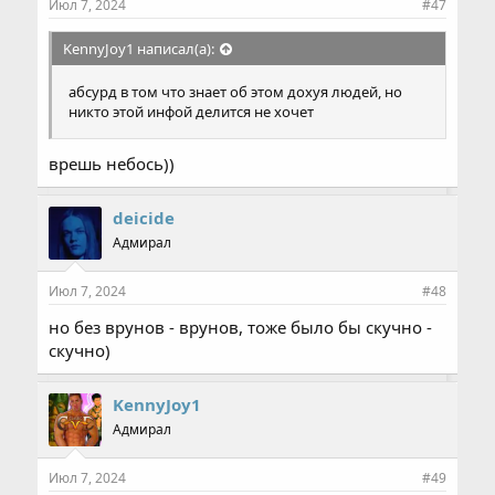
Июл 7, 2024
#47
KennyJoy1 написал(а):
абсурд в том что знает об этом дохуя людей, но
никто этой инфой делится не хочет
врешь небось))
deicide
Адмирал
Июл 7, 2024
#48
но без врунов - врунов, тоже было бы скучно -
скучно)
KennyJoy1
Адмирал
Июл 7, 2024
#49