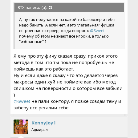
RTX написал(а):
А, ну так получается ты какой-то багоюзер и тебя
надо банить. А если нет, и это "легальная" фишка
встроенная в сервер, тогда вопрос к
@Sweet
почему об этом не знают все игроки, а только
"избранные" ?
Я ему про эту фичу сказал сразу, прикол этого
метода в том что ты пока не попробуешь не
поймешь как это работает.
Ну и если даже я скажу что это делается через
макросы один хуй не поймете как ибо метод
слишком на поверхности о котором все забыли
)
@Sweet
не пали контору, я позже создам тему и
заберу все регалии себе.
KennyJoy1
Адмирал