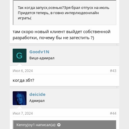
Так когда запуск,осенью?Зря брал отпуск на июль
Придется теперь, в говно интерлюдеонлайн
играть(
там скоро новый клиент выйдет собственной
разработки, почему бы не затестить ?)
Goodv1N
G
Вице-адмирал
Июл 6, 2024
#43
когда збт?
deicide
Адмирал
Июл 7, 2024
#44
KennyJoy1 написал(а):