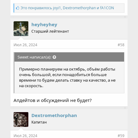
С
Это понравилось
joyi1
,
Dextromethorphan
и
fA1CON
и
м
п
heyheyhey
а
Старший лейтенант
т
и
и
Июл 26, 2024
#58
:
Sweet написал(а):
Примерно планируем на октябрь, объём работы
очень большой, если понадобиться больше
времени то будем делать ставку на качество, а не
на скорость.
Апдейтов и обсуждений не будет?
Dextromethorphan
Капитан
Июл 26, 2024
#59