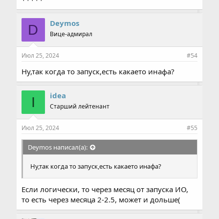
Мы искренне благодарны вам за поддержку, ваше
взаимодействие и поддержка мотивирует нас
Deymos
совершенствовать наш любимый GvE.
D
Вице-адмирал
Июл 25, 2024
#54
Ну,так когда то запуск,есть какаето инафа?
idea
I
Старший лейтенант
Июл 25, 2024
#55
Deymos написал(а):
Ну,так когда то запуск,есть какаето инафа?
Если логически, то через месяц от запуска ИО,
то есть через месяца 2-2.5, может и дольше(