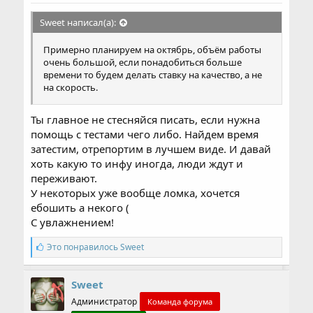
Sweet написал(а):
Примерно планируем на октябрь, объём работы
очень большой, если понадобиться больше
времени то будем делать ставку на качество, а не
на скорость.
Ты главное не стесняйся писать, если нужна
помощь с тестами чего либо. Найдем время
затестим, отрепортим в лучшем виде. И давай
хоть какую то инфу иногда, люди ждут и
переживают.
У некоторых уже вообще ломка, хочется
ебошить а некого (
С увлажнением!
С
Это понравилось
Sweet
и
м
п
Sweet
а
Администратор
т
Команда форума