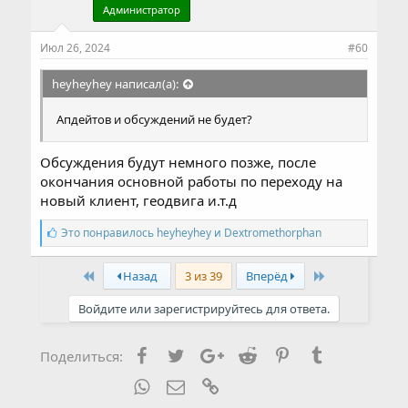
и
Администратор
и
:
Июл 26, 2024
#60
heyheyhey написал(а):
Апдейтов и обсуждений не будет?
Обсуждения будут немного позже, после
окончания основной работы по переходу на
новый клиент, геодвига и.т.д
С
Это понравилось
heyheyhey
и
Dextromethorphan
и
м
First
Last
п
Назад
3 из 39
Вперёд
а
т
Войдите или зарегистрируйтесь для ответа.
и
и
:
Facebook
Twitter
Google+
Reddit
Pinterest
Tumblr
Поделиться:
WhatsApp
Электронная почта
Ссылка