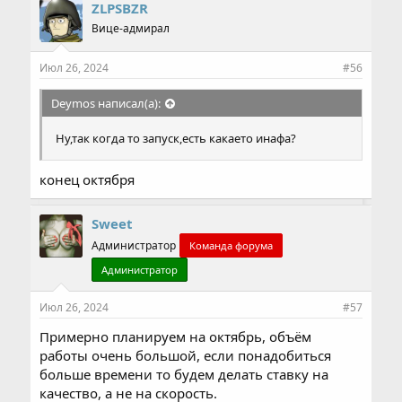
ZLPSBZR
Вице-адмирал
Июл 26, 2024
#56
Deymos написал(а):
Ну,так когда то запуск,есть какаето инафа?
конец октября
Sweet
Администратор
Команда форума
Администратор
Июл 26, 2024
#57
Примерно планируем на октябрь, объём
работы очень большой, если понадобиться
больше времени то будем делать ставку на
качество, а не на скорость.