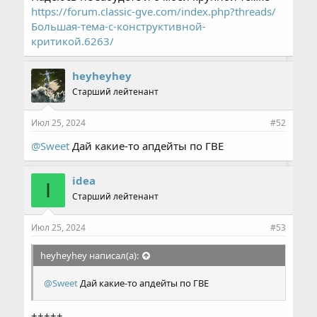
https://forum.classic-gve.com/index.php?threads/
Переход на новый клиент:
Большая-тема-с-конструктивной-
Обновление игрового клиента до последней
критикой.6263/
версии.
Новые локации:
heyheyhey
Введение новых стартовых городов и других
Старший лейтенант
уникальных локаций.
Июл 25, 2024
#52
Исправление ошибок и геодаты:
Устранение основных технических ошибок.
@Sweet
Дай какие-то апдейты по ГВЕ
Система балансировки фракций:
Внедрение продвинутой системы балансировки,
idea
I
которая обеспечит равные условия и
Старший лейтенант
конкурентоспособность для двух фракций.
Июл 25, 2024
#53
Перед стартом следующего сезона Classic GvE мы
heyheyhey написал(а):
проведем масштабное тестирование.
Следите за анонсами: мы предоставим
@Sweet
Дай какие-то апдейты по ГВЕ
информацию о наборе тестеров и как вы можете
принять участие в ЗБТ.
+++++