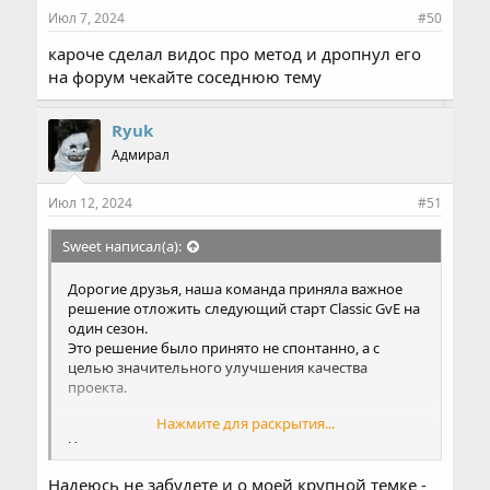
Июл 7, 2024
#50
кароче сделал видос про метод и дропнул его
на форум чекайте соседнюю тему
Ryuk
Адмирал
Июл 12, 2024
#51
Sweet написал(а):
Дорогие друзья, наша команда приняла важное
решение отложить следующий старт Classic GvE на
один сезон.
Это решение было принято не спонтанно, а с
целью значительного улучшения качества
проекта.
Нажмите для раскрытия...
Что мы планируем улучшить:
Надеюсь не забудете и о моей крупной темке -
Концепт GvE 2.0